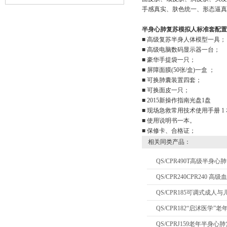
措施
手感真实、肤色统一、形态逼
半身心肺复苏模拟人
标准套配置
■ 高级复苏半身人体模型一具
■ 高级电脑数码显示器一台；
■ 豪华手提袋一只；
■ 屏障面膜(50张/盒)一盒 ；
■ 可换肺囊装置四套；
■ 可换面皮一只；
■ 2015新操作指南光盘1盘
■ 现场急救常用技术使用手册 1
■ 使用说明书一本。
■ 保修卡、合格证；
相关同类产品：
QS/CPR490T高级半身
QS/CPR240CPR240
QS/CPR185可调式成
QS/CPR182“启沭医学
QS/CPRJ159老年半