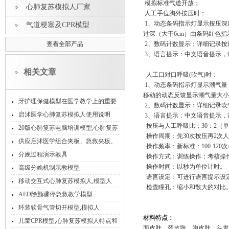
模拟标准气道开放；
心肺复苏模拟人厂家
人工手位胸外按压时：
1、动态条码指示灯显示按压深度
气道梗塞及CPR模型
过深（大于6cm）由条码红色指
查看全部产品
2、数码计数显示；详细记录按
3、语言提示：中文语音提示，
相关文章
人工口对口呼吸(吹气)时：
1、动态条码指示灯显示潮气量
移动的动态反馈显示潮气量大小
牙护理保健模型在医学教学上的重要
2、数码计数显示：详细记录吹
作用
启沭医学心肺复苏模拟人使用说明
3、语言提示：中文语音提示，
按压与人工呼吸比：30：2（
20版心肺复苏电脑培训模型,心肺复苏
操作周期：先30次按压再2次人
几种操作方式
供应启沭医学组合夹板、急救夹板、
操作频率：新标准：100-120次
多功能急救夹板
分娩过程演示教具
操作方式：训练操作；考核操
操作时间：以秒为单位计时。
高级分娩机制示教模型
语言设定：可进行语言提示设
移动交互式心肺复苏模拟人,模型人
检查瞳孔：缩小和散大的对比
AED除颤骤停急救教学模型
环装软骨气管切开模型,模拟人
材料特点：
儿童CPR模型,心肺复苏模拟人特点和
面皮肤、颈皮肤、胸皮肤、头发