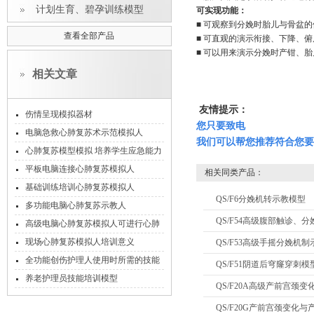
计划生育、碧孕训练模型
可实现功能：
■ 可观察到分娩时胎儿与骨盆
查看全部产品
■ 可直观的演示衔接、下降、
■ 可以用来演示分娩时产钳、
相关文章
友情提示：
伤情呈现模拟器材
您只要致电
电脑急救心肺复苏术示范模拟人
我们可以帮您推荐符合您要
心肺复苏模型模拟 培养学生应急能力
平板电脑连接心肺复苏模拟人
相关同类产品：
基础训练培训心肺复苏模拟人
QS/F6分娩机转示教模型
多功能电脑心肺复苏示教人
QS/F54高级腹部触诊、
高级电脑心肺复苏模拟人可进行心肺
复苏训练、模式考核和实战考核
现场心肺复苏模拟人培训意义
QS/F53高级手摇分娩机
全功能创伤护理人使用时所需的技能
QS/F51阴道后穹窿穿刺模
和知识
养老护理员技能培训模型
QS/F20A高级产前宫颈
QS/F20G产前宫颈变化