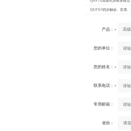
QS/F7A高级乳房检查模型
QS/FW3四步触诊、肛查
产品：
您的单位：
您的姓名：
联系电话：
常用邮箱：
省份：