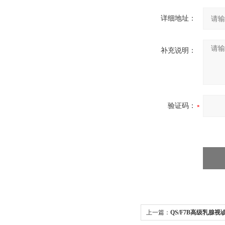
详细地址：
补充说明：
验证码：
上一篇：
QS/F7B高级乳腺