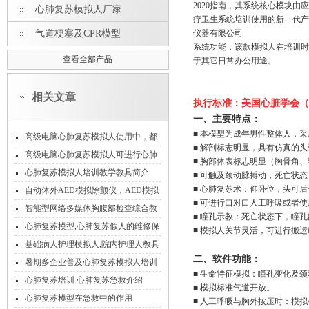
2020指南，其系统核心模块
心肺复苏模拟人厂家
疗卫生系统培训使用的新一代产
气道梗塞及CPR模型
仪器有限公司
系统功能：该款模拟人在培训时
查看全部产品
于其它日常办公用途。
相关文章
执行标准：美国心脏学会（A
一、主要特点：
■ 本模型为成年男性整体人，
高级电脑心肺复苏模拟人使用中，都
■ 解剖标志明显，具有仿真的头
有可能会出现哪些故障现象
高级电脑心肺复苏模拟人可进行心肺
■ 胸部体表标志明显（胸骨角
复苏训练、模式考核和实战考核
心肺复苏模拟人培训教学教具简介
■ 可触及颈动脉搏动，死亡状
■ 心肺复苏术：仰卧位，头可
自动体外AED模拟除颤仪，AED模拟
■ 可进行口对口人工呼吸或者
除颤仪操作方法
智能型网络多媒体胸腹部检查综合教
■ 瞳孔示教：死亡状态下，瞳
学系统
心肺复苏模型,心肺复苏假人的维修保
■ 模拟人关节灵活，可进行搬
养和注意事项
基础病人护理模拟人,院内护理人教具
二、软件功能：
暑期多企业普及心肺复苏模拟人培训
■ 生命特征模拟：瞳孔变化及
心肺复苏培训 心肺复苏急救介绍
■ 模拟标准气道开放。
心肺复苏模型在急救中的作用
■ 人工呼吸与胸外按压时：模