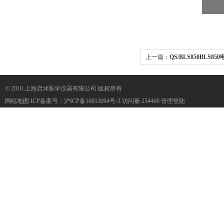
上一篇：
QS/BLS850BLS
AED除颤仪模拟人
© 2018 上海启沭医学仪器有限公司 版权所有
网站地图
ICP备案号：
沪ICP备16013094号-3
访问量:254460
管理登陆