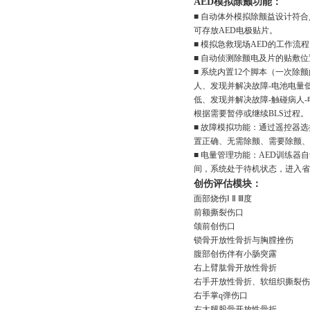
AED模拟除颤功能：
■ 自动体外模拟除颤益设计符
可存放AED电极贴片。
■ 模拟急救现场AED的工作流
■ 自动侦测除颤电及片的贴敷
■ 系统内置12个脚本（一次
人、发现并解决故障-电池电量
低、发现并解决故障-触碰病人
根据需要暂停或继续BLS过程。
■ 故障模拟功能：通过遥控器
置正确、无需除颤、需要除颤、
■ 电量管理功能：AED训练器
间，系统处于待机状态，进入省
创伤评估模块：
面部烧伤Ⅰ Ⅱ Ⅲ度
前额撕裂伤口
颌前创伤口
锁骨开放性骨折与胸膛挫伤
腹部创伤伴有小肠突露
右上臂肱骨开放性骨折
右手开放性骨折、软组织撕裂伤
右手掌q弹伤口
右大腿股骨开放性骨折