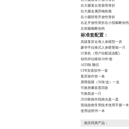
右大腿复合形股骨骨折
右大腿金属异物刺激
右小腿胫骨开放性骨折
右足开放性骨折右小指截断创伤
左前腿截断创伤
标准套配置：
高级复苏全身人体模型一具
豪华手拉推式人体硬塑箱一只
计算机（用户自配或选配）
创伤评估模块16件/套
AED除.颤仪
CPR安装软件一套
复苏操作垫一条
屏障面膜（50张/盒）一盒
可换肺囊装置四套
可换面皮一只
2020新操作指南光盘一盘
现场急救常用技术使用手册一本
使用说明书一本
相关同类产品：