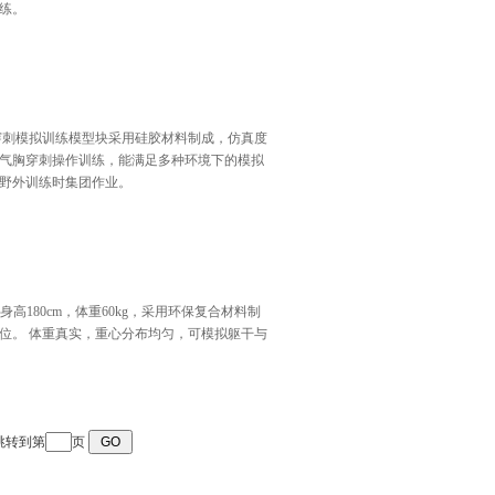
练。
穿刺模拟训练模型块采用硅胶材料制成，仿真度
气胸穿刺操作训练，能满足多种环境下的模拟
野外训练时集团作业。
身高180cm，体重60kg，采用环保复合材料制
位。 体重真实，重心分布均匀，可模拟躯干与
跳转到第
页