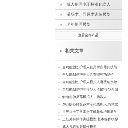
成人护理电子标准化病人
灌肠术、导尿术训练模型
老年护理模型
查看全部产品
相关文章
全功能创伤护理人使用时所需的技能
和知识
全功能创伤护理人具有哪些功能特
点？一起来看看吧
全功能创伤护理人模拟人哪些创伤治
疗原则你要知道？
全功能创伤护理模型人,创伤模型介绍
触电心肺复苏模拟人，示教人
2022版心肺复苏术示范模拟人,急救按
压模型
世界红十字日带您了解急救培训教学
模型
上肢外科操作训练模型,基本操作模拟
人
成人气管插管操作模型