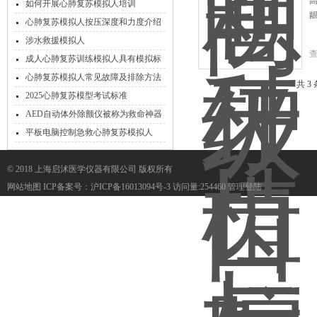
如何开展心肺复苏模拟人培训
心肺复苏模拟人按压深度和力度介绍
涉水救援模拟人
成人心肺复苏训练模拟人具有模拟标
准气道开放显示、语言提示特点
心肺复苏模拟人常见故障及排除方法
共 3
2025心肺复苏模型考试标准
AED自动体外除颤仪被称为救命神器
平板电脑控制急救心肺复苏模拟人
（无线版/瞳孔对光反射）
© 2018 上海启沭医学仪器有限公司 版权所有
网站地图
ICP备案号：
沪ICP备16013094号-3
访问量:254460
管理登陆