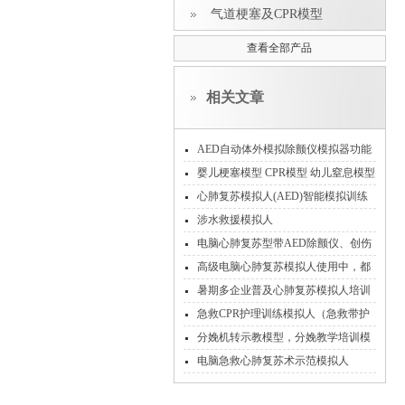
气道梗塞及CPR模型
查看全部产品
相关文章
AED自动体外模拟除颤仪模拟器功能
和使用
婴儿梗塞模型 CPR模型 幼儿窒息模型
急救方法
心肺复苏模拟人(AED)智能模拟训练
系统
涉水救援模拟人
电脑心肺复苏型带AED除颤仪、创伤
模拟人
高级电脑心肺复苏模拟人使用中，都
有可能会出现哪些故障现象
暑期多企业普及心肺复苏模拟人培训
急救CPR护理训练模拟人（急救带护
理/无线版）
分娩机转示教模型，分娩教学培训模
型
电脑急救心肺复苏术示范模拟人