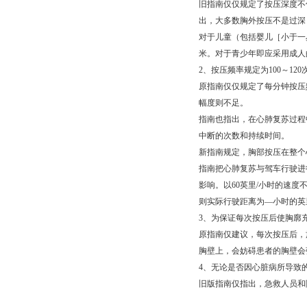
旧指南仅仅规定了按压深度不
出，大多数胸外按压不是过深
对于儿童（包括婴儿［小于一
米。对于青少年即应采用成人
2、按压频率规定为100～120
原指南仅仅规定了每分钟按压频
幅度则不足。
指南也指出，在心肺复苏过程中
中断的次数和持续时间。
新指南规定，胸部按压在整个
指南把心肺复苏与驾车行驶进
影响。以60英里/小时的速度
则实际行驶距离为―小时的英
3、为保证每次按压后使胸廓
原指南仅建议，每次按压后，
胸壁上，会妨碍患者的胸壁会
4、无论是否因心脏病所导致
旧版指南仅指出，急救人员和