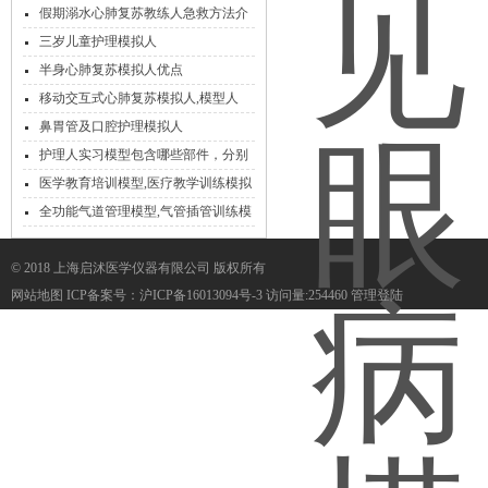
型
假期溺水心肺复苏教练人急救方法介
绍
三岁儿童护理模拟人
半身心肺复苏模拟人优点
移动交互式心肺复苏模拟人,模型人
鼻胃管及口腔护理模拟人
护理人实习模型包含哪些部件，分别
起到什么作用呢
医学教育培训模型,医疗教学训练模拟
人
全功能气道管理模型,气管插管训练模
型
© 2018 上海启沭医学仪器有限公司 版权所有
网站地图
ICP备案号：
沪ICP备16013094号-3
访问量:254460
管理登陆