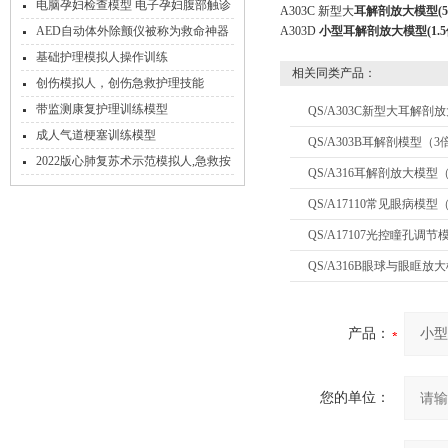
拟训练模块
电脑孕妇检查模型 电子孕妇腹部触诊
A303C 新型大
耳解剖放大模型(5
模型
AED自动体外除颤仪被称为救命神器
A303D
小型耳解剖放大模型(1.5
基础护理模拟人操作训练
相关同类产品：
创伤模拟人，创伤急救护理技能
带监测康复护理训练模型
QS/A303C新型大耳解剖
成人气道梗塞训练模型
QS/A303B耳解剖模型（3
2022版心肺复苏术示范模拟人,急救按
QS/A316耳解剖放大模型
压模型
QS/A17110常见眼病模型
QS/A17107光控瞳孔调节
QS/A316B眼球与眼眶放
产品：
您的单位：