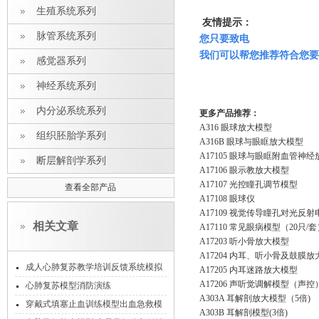
生殖系统系列
友情提示：
脉管系统系列
您只要致电
我们可以帮您推荐符合您要
感觉器系列
神经系统系列
内分泌系统系列
更多产品推荐：
A316 眼球放大模型
组织胚胎学系列
A316B 眼球与眼眶放大模型
A17105 眼球与眼眶附血管神
断层解剖学系列
A17106 眼示教放大模型
A17107 光控瞳孔调节模型
查看全部产品
A17108 眼球仪
A17109 视觉传导瞳孔对光反
相关文章
A17110 常见眼病模型（20只/
A17203 听小骨放大模型
A17204 内耳、听小骨及鼓膜
成人心肺复苏教学培训反馈系统模拟
A17205 内耳迷路放大模型
A17206 声听觉调解模型（声控
人
心肺复苏模型消防演练
A303A 耳解剖放大模型（5倍)
穿戴式填塞止血训练模型出血急救模
A303B 耳解剖模型(3倍)