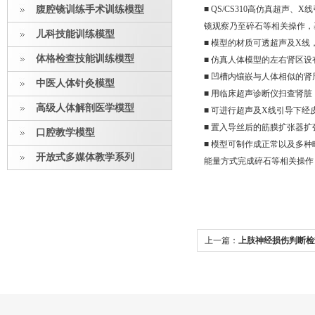
腹腔镜训练手术训练模型
■ QS/CS310高仿真超
镜观察乃至碎石等相关操作，
儿科技能训练模型
■ 模型的材质可透超声及X
体格检查技能训练模型
■ 仿真人体模型的左右肾区
■ 凹槽内镶嵌与人体相似的
中医人体针灸模型
■ 用临床超声诊断仪扫查肾
高级人体解剖医学模型
■ 可进行超声及X线引导下
■ 置入导丝后的筋膜扩张器
口腔教学模型
■ 模型可制作成正常以及多
开放式多媒体教学系列
能量方式完成碎石等相关操作
上一篇：
上肢神经损伤判断检