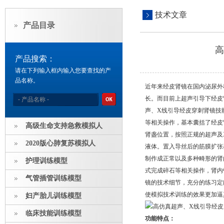
技术文章
产品目录
高
产品搜索：
请在下列输入框内输入您要查找的产
品名称。
近年来经皮肾镜在国内泌尿外
长。而目前上超声引导下经皮
声、X线引导经皮穿刺肾镜技
等相关操作，基本囊括了经皮
高级生命支持急救模拟人
肾盏位置，按照正规的超声及
2020版心肺复苏模拟人
液体。置入导丝后的筋膜扩张
制作成正常以及多种畸形的肾
护理训练模型
式完成碎石等相关操作，肾内
气管插管训练模型
镜的技术细节，充分的练习定
使模拟技术训练的效果更加逼
妇产胎儿训练模型
临床技能训练模型
功能特点：