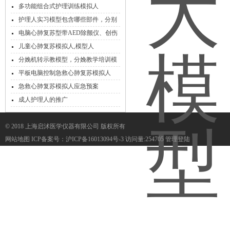
多功能组合式护理训练模拟人
护理人实习模型包含哪些部件，分别
起到什么作用呢
电脑心肺复苏型带AED除颤仪、创伤
模拟人
儿童心肺复苏模拟人,模型人
分娩机转示教模型，分娩教学培训模
型
平板电脑控制急救心肺复苏模拟人
（无线版/瞳孔对光反射）
急救心肺复苏模拟人应急预案
成人护理人的推广
© 2018 上海启沭医学仪器有限公司 版权所有
网站地图
ICP备案号：
沪ICP备16013094号-3
访问量:254705
管理登陆