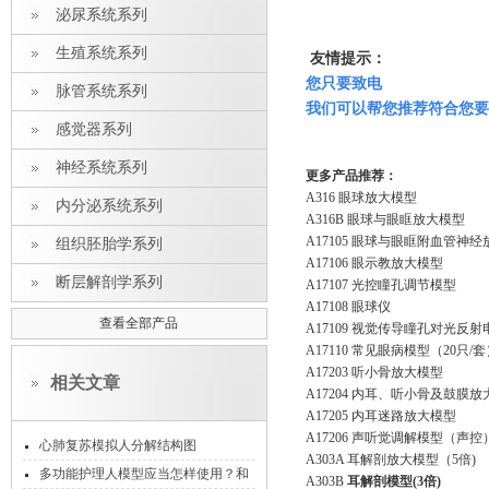
泌尿系统系列
生殖系统系列
友情提示：
您只要致电
脉管系统系列
我们可以帮您推荐符合您要
感觉器系列
神经系统系列
更多产品推荐：
A316 眼球放大模型
内分泌系统系列
A316B 眼球与眼眶放大模型
A17105 眼球与眼眶附血管神
组织胚胎学系列
A17106 眼示教放大模型
断层解剖学系列
A17107 光控瞳孔调节模型
A17108 眼球仪
查看全部产品
A17109 视觉传导瞳孔对光反
A17110 常见眼病模型（20只/
A17203 听小骨放大模型
相关文章
A17204 内耳、听小骨及鼓膜
A17205 内耳迷路放大模型
A17206 声听觉调解模型（声控
心肺复苏模拟人分解结构图
A303A 耳解剖放大模型（5倍)
多功能护理人模型应当怎样使用？和
A303B
耳解剖模型(3倍)