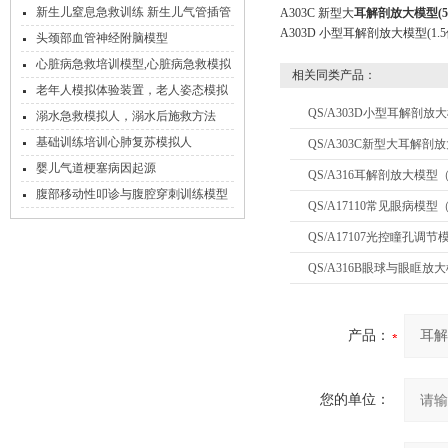
我一起来看看吧！
新生儿窒息急救训练 新生儿气管插管
A303C 新型大
耳解剖放大模型(5
A303D 小型耳解剖放大模型(1.5
模型
头颈部血管神经附脑模型
心脏病急救培训模型,心脏病急救模拟
相关同类产品：
人
老年人模拟体验装置，老人姿态模拟
QS/A303D小型耳解剖放
服
溺水急救模拟人，溺水后施救方法
基础训练培训心肺复苏模拟人
QS/A303C新型大耳解剖
婴儿气道梗塞病因起源
QS/A316耳解剖放大模型
腹部移动性叩诊与腹腔穿刺训练模型
QS/A17110常见眼病模型
介绍
QS/A17107光控瞳孔调节
QS/A316B眼球与眼眶放
产品：
您的单位：