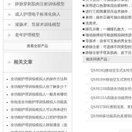
静脉穿刺肌肉注射训练模型
■ 采用进口热塑体混合胶材料
■ 进行三腔两囊管压迫术操作
成人护理电子标准化病人
■ 鼻饲：操作正确可抽出模拟胃
■ 洗胃术。
灌肠术、导尿术训练模型
■ 瞳孔示教：一侧瞳孔散大、
老年护理模型
■ 颈动脉搏动可根据模拟病情
■ 导尿术：设有可互换的男女
查看全部产品
■ 静脉注射：可选择不同类型
■ 静脉注射手臂及肌肉、皮下
相关同类产品：
相关文章
QS/H16Q移动交互式女
全功能护理训练模拟人的操作方法和
QS/H16W移动交互式男
维护保养方式
全功能护理训练模拟人你了解多少？
QS/H121B高级全功能
这些护理常识你要了解
全功能护理训练模拟人一般具有哪些
QS/H121A高级全功能男
基础的临床护理技能？
你知道全功能护理训练模拟人功能及
QS/H375001透明洗胃
适用范围有哪些吗？
全功能护理训练模拟人可以用来进行
QS/H80多功能高仿真透
洗胃工作你知道吗
全功能护理训练模拟人口腔护理操作
流程说明
全功能护理训练模拟人静脉通道（选