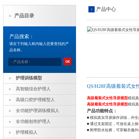
产品中心
产品目录
产品搜索：
请在下列输入框内输入您要查找的产
品名称。
护理训练模型
QS/H28F高级着装式
高智能综合护理人
高级着装式女性导尿模型
模拟真
高级口腔护理模型人
高级着装式女性导尿模型
模拟真
全功能护理训练模拟人
产品功能特点：
■ 模拟真实导尿操作训练，外
全功能创伤护理人
■ 通过支架固定，可放在桌上操
■ 附带防水短裤，可穿戴衣服
护理模拟人