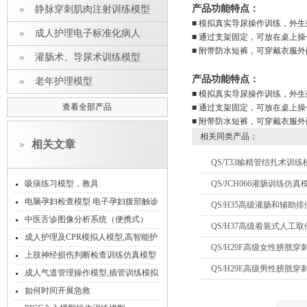
产品功能特点：
静脉穿刺肌肉注射训练模型
■ 模拟真实导尿操作训练，外
成人护理电子标准化病人
■ 通过支架固定，可放在桌上操
■ 附带防水短裤，可穿戴衣服
灌肠术、导尿术训练模型
产品功能特点：
老年护理模型
■ 模拟真实导尿操作训练，外
查看全部产品
■ 通过支架固定，可放在桌上操
■ 附带防水短裤，可穿戴衣服
相关同类产品：
相关文章
QS/T33输精管结扎术训练
吸痰练习模型，教具
QS/JCH066灌肠训练仿真
电脑孕妇检查模型 电子孕妇腹部触诊
QS/H35高级灌肠和辅助
模型
中医舌诊图像分析系统（便携式）
QS/H37高级着装式人工
成人护理及CPR模拟人模型,高智能护
QS/H29F高级女性膀胱穿
理人模型
上肢神经损伤判断检查训练仿真模型
QS/H29E高级男性膀胱穿
成人气道管理操作模型,插管训练模拟
人
如何时间开展急救