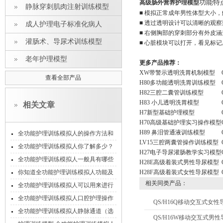
功能特点
高级肠外营养护理模型
静脉穿刺肌肉注射训练模型
■ 模拟正常成年男性体型大小
■ 透过透明设计可以清晰的观
成人护理电子标准化病人
■ 右侧胸部的穿刺部分有外皮涵
灌肠术、导尿术训练模型
■ 心脏模块可以打开，看见标
老年护理模型
更多产品推荐：
XW带警示透明洗胃机制模型
查看全部产品
H80多功能透明洗胃训练模型
H82三腔二囊管训练模型
H83 小儿透明洗胃模型
相关文章
H7新型基础护理模型
H70高级基础护理实习操作模型
H89 鼻泪管通液训练模型
全功能护理训练模拟人的操作方法和
LV15三腔两囊管操作训练模型
维护保养方式
全功能护理训练模拟人你了解多少？
H27电子导尿灌肠教学实习模型
这些护理常识你要了解
全功能护理训练模拟人一般具有哪些
H28E高级着装式男性导尿模型
基础的临床护理技能？
你知道全功能护理训练模拟人功能及
H28F高级着装式女性导尿模型
相关同类产品：
适用范围有哪些吗？
全功能护理训练模拟人可以用来进行
洗胃工作你知道吗
全功能护理训练模拟人口腔护理操作
QS/H16Q移动交互式女
流程说明
全功能护理训练模拟人静脉通道（选
QS/H16W移动交互式男