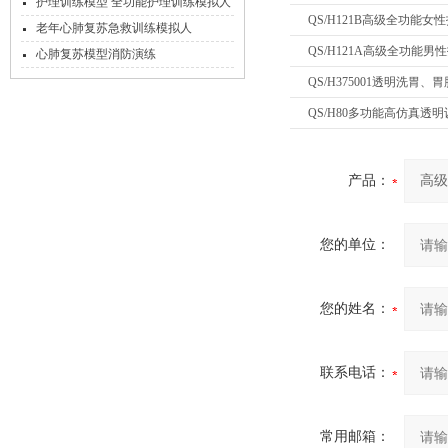
配组件）
护理训练模型 全功能护理训练模拟人
QS/H121B高级全功能
老年心肺复苏急救训练模拟人
QS/H121A高级全功能男
心肺复苏模型消防演练
QS/H375001透明洗胃
QS/H80多功能高仿真透
产品：
您的单位：
您的姓名：
联系电话：
常用邮箱：