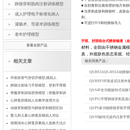
静脉穿刺肌肉注射训练模型
■ 在肘窝和沿着前臂的地方有
■ 当穿刺皮肤和静脉时，皮肤
成人护理电子标准化病人
刺。
■ 可进行IVS和经静脉导入
灌肠术、导尿术训练模型
老年护理模型
手部、肘部组合式静脉输液（血
查看全部产品
材料，全部由不锈钢金属模
真，外观肤色形态美观、经
相关文章
相关同类产品：
QS/HS5AQS-HS5A动
环装软骨气管切开模型,模拟人
QS/HSP1环形皮试注射外
静脉注射练习手部模型，穿刺手臂模
QS/S4F全功能旋转式动
型
骨髓穿刺训练胫骨模型（骨髓穿刺训
QS/PS1手臂静脉穿刺及
练复位器）
心肺复苏模拟人在教学使用方法
动脉穿刺模型与静脉穿刺模型区别
QS/PS多功能静脉穿刺
婴儿和儿童心肺复苏模拟人对比
QS/S9旋转式皮内注射手
假期溺水心肺复苏教练人急救方法介