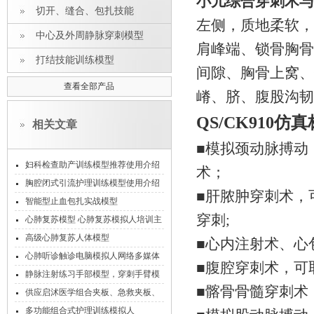
小儿综合穿刺术与
切开、缝合、包扎技能
左侧，质地柔软，
中心及外周静脉穿刺模型
肩峰端、锁骨胸骨
打结技能训练模型
间隙、胸骨上窝、
查看全部产品
嵴、脐、腹股沟韧
QS/CK910
仿真
相关文章
■模拟颈动脉搏动
妇科检查助产训练模型推荐使用介绍
术；
胸腔闭式引流护理训练模型使用介绍
■肝脓肿穿刺术，
智能型止血包扎实战模型
穿刺;
心肺复苏模型 心肺复苏模拟人培训主
要步骤
高级心肺复苏人体模型
■心内注射术、心
心肺听诊触诊电脑模拟人网络多媒体
■腹腔穿刺术，可
教学系统教师机
静脉注射练习手部模型，穿刺手臂模
■髂骨骨髓穿刺术
型
供应启沭医学组合夹板、急救夹板、
多功能急救夹板
多功能组合式护理训练模拟人