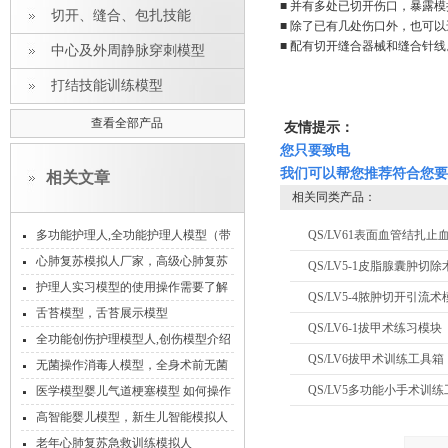
■ 并有多处已切开伤口，暴露
切开、缝合、包扎技能
■ 除了已有几处伤口外，也可
■ 配有切开缝合器械和缝合针线
中心及外周静脉穿刺模型
打结技能训练模型
查看全部产品
友情提示：
您只要致电
我们可以帮您推荐符合您要
相关文章
相关同类产品：
多功能护理人,全功能护理人模型（带
QS/LV61表面血管结扎止
血压测量）
心肺复苏模拟人厂家，高级心肺复苏
QS/LV5-1皮脂腺囊肿切
人体模型
护理人实习模型的使用操作需要了解
QS/LV5-4脓肿切开引流术
的知识要点
舌苔模型，舌苔展示模型
QS/LV6-1拔甲术练习模块
全功能创伤护理模型人,创伤模型介绍
QS/LV6拔甲术训练工具箱
无菌操作消毒人模型，全身术前无菌
操作训练模型
QS/LV5多功能小手术训
医学模型婴儿气道梗塞模型 如何操作
培训
高智能婴儿模型，新生儿智能模拟人
老年心肺复苏急救训练模拟人