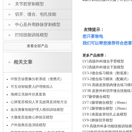
关节腔穿刺模型
切开、缝合、包扎技能
中心及外周静脉穿刺模型
友情提示：
打结技能训练模型
您只要致电
我们可以帮您推荐符合您要
查看全部产品
更多产品推荐：
LV1高级外科缝合手臂模型
相关文章
LV2高级外科缝合下肢模型
LV3-1缝合练习模块（附底座）
中医舌诊图像分析系统（便携式）
LV3-2缝合练习模块（配戴式）
LV3A 高级皮肤肌肉缝合练习模
可互动智能婴儿护理模拟人
LV3B 皮肤外科切开缝合技能
海姆立克操作仿真套装
LV7肠管吻合模型
心肺复苏模拟人常见故障及排除方法
LV7-1肠管吻合模型（30mm）
LV7-2肠管吻合模型（20mm）
血压测量智能护理人模拟训练模型
LV8-1表面血管结扎止血模型
大脑复苏急救心肺按压模型
LV9-1静脉切开模型
户外急救应急演练模型
LV9 高级外科多功能技能训练