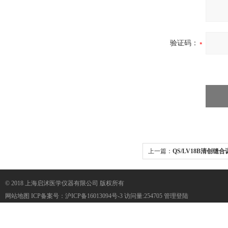
验证码：
上一篇：
QS/LV18B清创缝
© 2018 上海启沭医学仪器有限公司 版权所有
网站地图
ICP备案号：
沪ICP备16013094号-3
访问量:254705
管理登陆