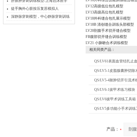
LV10外科综合技能训练组合模
肝脓肿穿刺训练模型-上海启沭医学
LV12高级低位包扎模型
徒手胸外心脏按压复苏模拟人
LV13高级高位包扎模型
深静脉穿刺模型，中心静脉穿刺训练
LV18外科缝合包扎展示模型
模型
LV18B 清创缝合训练头部模型
LV20剖腹手术切开缝合模型
FB腹部切开缝合训练模型
LV21 小肠吻合术训练模型
相关同类产品：
QS/LV61表面血管结扎止
QS/LV5-1皮脂腺囊肿切
QS/LV5-4脓肿切开引流术
QS/LV6-1拔甲术练习模块
QS/LV6拔甲术训练工具箱
QS/LV5多功能小手术训
产品：