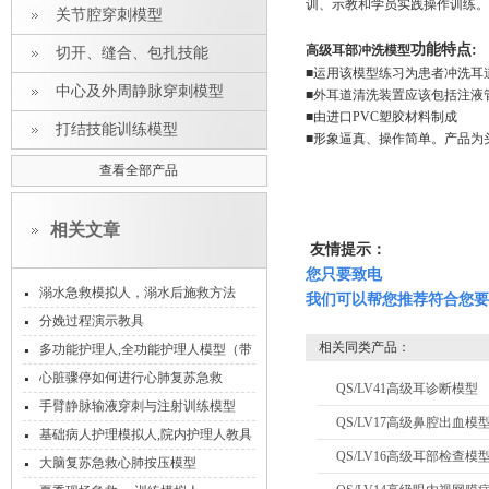
训、示教和学员实践操作训练。
关节腔穿刺模型
功能特点:
高级耳部冲洗模型
切开、缝合、包扎技能
■运用该模型练习为患者冲洗耳
中心及外周静脉穿刺模型
■外耳道清洗装置应该包括注液
■由进口PVC塑胶材料制成
打结技能训练模型
■形象逼真、操作简单。产品为
查看全部产品
相关文章
友情提示：
您只要致电
溺水急救模拟人，溺水后施救方法
我们可以帮您推荐符合您要
分娩过程演示教具
相关同类产品：
多功能护理人,全功能护理人模型（带
血压测量）
心脏骤停如何进行心肺复苏急救
QS/LV41高级耳诊断模型
手臂静脉输液穿刺与注射训练模型
QS/LV17高级鼻腔出血模
基础病人护理模拟人,院内护理人教具
QS/LV16高级耳部检查模
大脑复苏急救心肺按压模型