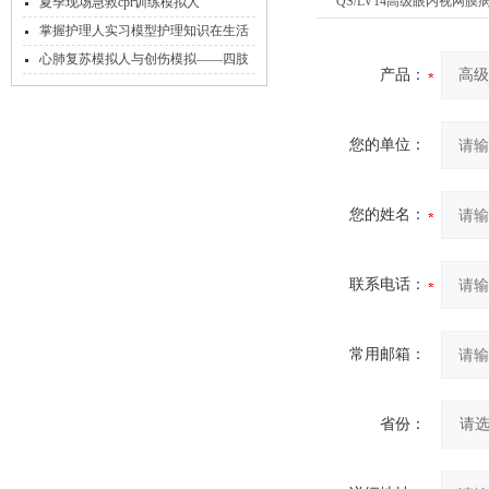
QS/LV14高级眼内视网
夏季现场急救cpr训练模拟人
掌握护理人实习模型护理知识在生活
中的重要性
心肺复苏模拟人与创伤模拟——四肢
产品：
骨折急救教具
您的单位：
您的姓名：
联系电话：
常用邮箱：
省份：