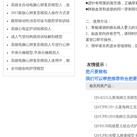
■进针有明显的落空感，正确穿
型
高级全自动电脑心肺复苏模型人，急
■静脉血管和皮肤的同一穿刺部
救心肺复苏模拟人
2015新版心肺复苏模拟人操作方式变
化
腹部移动性浊音叩诊与腹腔穿刺训练
二、使用方法：
1、将输液袋的插头插入婴儿的
模型
高级心电监护训练模拟人
2、如血管内存有空气，请同时
成人气管结构插管训练解剖模型
紧管口即可操作。
高级电脑心肺复苏模拟人可进行心肺
3、用毕请关闭进水管缩滑轮，
复苏训练、模式考核和实战考核
半身分娩模型,半身分娩模拟人
高级电脑心肺复苏模拟人使用中，都
友情提示：
有可能会出现哪些故障现象
全功能创伤护理模型
您只要致电
我们可以帮您推荐符合您要
相关同类产品：
QS/422A儿童海姆立克
QS/CPR110+儿童海姆
QS/CPR120A海姆立克训
QS/H130高级婴儿组合式
QS/CPR140婴儿梗塞模