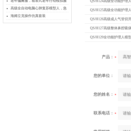
老年偏瘫服，着装式老年行动模拟服
QS/H124高级全功能护
介绍
高级全自动电脑心肺复苏模型人，急
QS/H125高级全功能护
救心肺复苏模拟人
海姆立克操作仿真套装
QS/H126高级成人气管
QS/H127高级整体鼻腔
QS/H129全功能护理人
产品：
您的单位：
您的姓名：
联系电话：