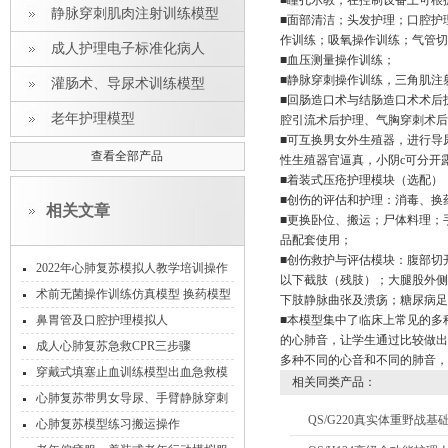
■瞳孔示教；在控制设备上可根
静脉穿刺肌肉注射训练模型
■面部清洁；头发护理；口腔护
作训练；吸氧操作训练；气管切
成人护理电子标准化病人
■血压测量操作训练；
■静脉穿刺操作训练，三角肌注
灌肠术、导尿术训练模型
■回肠造口术与结肠造口术术后
老年护理模型
腔引流术后护理、气胸穿刺术后
■可互换男女外生殖器，进行导
查看全部产品
性生殖器官逼真，小阴c可分开
■着装式压疮护理模块（选配）
■创伤的评估和护理：消毒、换
相关文章
■更换卧位、搬运；尸体料理；
品配套使用；
■创伤救护与评估模块：腹部切
2022年心肺复苏模拟人教学培训操作
以下截肢（残肢）；大腿股外侧
标准
术前无菌操作训练仿真模型 换药模型
下肢静脉曲张及溃疡；糖尿病足
鼻胃管及口腔护理模拟人
■本模型集中了临床上常见的多
的心肺音，让学生通过比较做出
成人心肺复苏急救CPR三步骤
多种不同的心音和不同的肺音，
穿戴式填塞止血训练模型出血急救模
相关同类产品：
拟训练模块
心肺复苏带男女导尿、手臂静脉穿刺
QS/G220真实体重野战
及肌肉注射训练模型
心肺复苏模型练习搬运操作