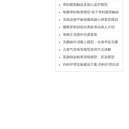
孕妇腹部触诊及胎心监护模型
电脑孕妇检查模型 电子孕妇腹部触诊
模型
无线连接平板电脑高级心肺复苏模拟
人
腰椎穿刺训练仿真标准化病人介绍
海姆立克操作仿真套装
无菌操作消毒人模型，全身术前无菌
操作训练模型
儿童气管插管模型使用方法讲解
直肠指诊检查训练模型，肛诊模型
内科护理实验建设方案,内科护理实训
室配置标准