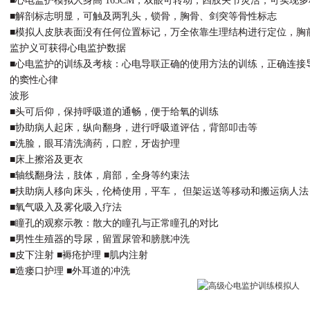
■心电监护模拟人身高 165CM，双眼可转动，四肢关节灵活，可实现
■解剖标志明显，可触及两乳头，锁骨，胸骨、剑突等骨性标志
■模拟人皮肤表面没有任何位置标记，万全依靠生理结构进行定位，胸
监护义可获得心电监护数据
■心电监护的训练及考核：心电导联正确的使用方法的训练，正确连接
的窦性心律
波形
■头可后仰，保持呼吸道的通畅，便于给氧的训练
■协助病人起床，纵向翻身，进行呼吸道评估，背部叩击等
■洗脸，眼耳清洗滴药，口腔，牙齿护理
■床上擦浴及更衣
■轴线翻身法，肢体，肩部，全身等约束法
■扶助病人移向床头，伦椅使用，平车， 但架运送等移动和搬运病人法
■氧气吸入及雾化吸入疗法
■瞳孔的观察示教：散大的瞳孔与正常瞳孔的对比
■男性生殖器的导尿，留置尿管和膀胱冲洗
■皮下注射 ■褥疮护理 ■肌内注射
■造瘘口护理 ■外耳道的冲洗