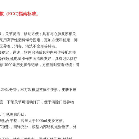
救（ECC)指南标准。
肢，关节灵活、移动方便；具有与心肺复苏相关
采用高弹性塑料螺母固定，更加方便和稳定，脚
无异嗅，消毒、清洗不变形等特点。
稳定，迅速，软件启动后10秒内可连接配套模
操作数据,电脑操作界面清晰友好，具有记忆储存
10000条历史操作记录，方便随时查看成绩；满
120次/分钟，30万次模型整体不变形，皮肤不破
0度，下颌关节可活动打开，便于清除口腔异物
，可见胸廓起伏。
合平整，容量大于1000ml,更换方便。
压不变形，回弹充分，模型内部结构光滑整齐、外