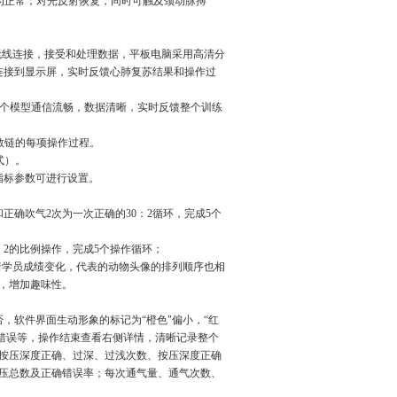
为正常；对光反射恢复，同时可触及颈动脉搏
人无线连接，接受和处理数据，平板电脑采用高清分
屏连接到显示屏，实时反馈心肺复苏结果和操作过
各个模型通信流畅，数据清晰，实时反馈整个训练
急教链的每项操作过程。
式）。
指标参数可进行设置。
和正确吹气2次为一次正确的30：2循环，完成5个
：2的比例操作，完成5个操作循环；
着学员成绩变化，代表的动物头像的排列顺序也相
，增加趣味性。
，软件界面生动形象的标记为“橙色"偏小，“红
位置错误等，操作结束查看右侧详情，清晰记录整个
按压深度正确、过深、过浅次数、按压深度正确
压总数及正确错误率；每次通气量、通气次数、