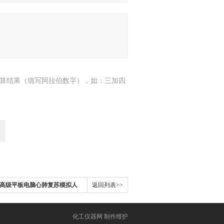
算结果（填写阿拉伯数字），如：三加四
0550高级平板电脑心肺复苏模拟人
返回列表>>
化工仪器网
制作维护