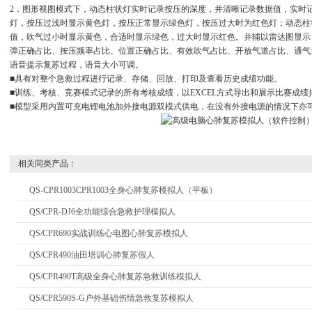
2．图形视图模式下，动态柱状灯实时记录按压的深度，并清晰记录数据值，实时记
灯，按压过浅时显示黄色灯，按压正常显示绿色灯，按压过大时为红色灯；动态柱
值，吹气过小时显示黄色，合适时显示绿色，过大时显示红色。并辅以雷达图显示
弹正确占比、按压频率占比、位置正确占比、有效吹气占比、开放气道占比、通气
语音提示复苏过程，语音大小可调。
■具有对整个急救过程进行记录、存储、回放、打印及查看历史成绩功能。
■训练、考核、竞赛模式记录的所有考核成绩，以EXCEL方式导出和展示比赛成绩
■模型采用内置可充电锂电池加外接电源双模式供电，在没有外接电源的情况下亦
相关同类产品：
QS-CPR1003CPR1003全身心肺复苏模拟人（平板）
QS/CPR-DJ6全功能综合急救护理模拟人
QS/CPR690实战训练心电图心肺复苏模拟人
QS/CPR490油田培训心肺复苏假人
QS/CPR490T高级全身心肺复苏急救训练模拟人
QS/CPR590S-G户外基础伤情急救复苏模拟人