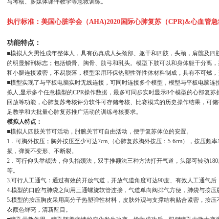
与考核、多媒体课件教学等急救训练。
执行标准：美国心脏学会（AHA)2020国际心肺复苏（CPR)&心血管急
功能特点：
■模拟人为男性成年整体人，具有仿真成人头颈部、躯干和四肢，头颈，肩髋及四
的明显解剖标志；包括锁骨、胸骨、肋弓和乳头。模型下肢可以和身体躯干分离，
和小腿连接紧密，不易脱落，模型采用环保热塑性弹性体材料制成，具有不可燃，
■模型实现了与平板电脑实时无线连接，可同时连接多个模型，模型与平板电脑连接
拟人,显示多个任意模型的CPR操作数据，最多可同步实时显示8个模型的心部复苏
回放等功能，心肺复苏考核评分软件可存储考核、比赛模式的历史操作结果，可储存
足教学和大批量心肺复苏推广活动的训练考核要求。
模拟人特点：
■模拟人四肢关节可活动，肘腕关节可自由活动，便于复苏体位的安置。
1．可胸外按压；胸外按压至少可达7cm,（心肺复苏胸外按压：5-6cm），按压频率
损，弹簧不变形、不断裂。
2．可行仰头举颏法，仰头抬颈法，双手推额法三种方法打开气道，头部可转动18
等。
3.可行人工通气：通过有效的开放气道，开放气道角度可达90度、有效人工通气后
4.模型的口腔与肺袋之间用三通螺旋软管连接，气道单向阀排气方便，肺袋与按压版贴
5.模型的按压胸皮采用高分子热塑弹性材料，皮肤外观与支撑结构贴合紧密，按
衣颜色鲜亮，清新醒目。