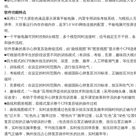
■瞳孔示教作用，瞳孔随着病情的变化发生改变，抢救成功后，双侧瞳孔由散大变
动。
软件功能特点
■采用12.7寸大屏彩色液晶显示屏幕平板电脑，内置专用训练考核系统，与模拟
辨率、大容量运行内存存储内存，蓝牙5.0 WiFi网络连接的配置，平板电脑可投
程。
■一个平板电脑可同时控制8台模型，多个模型同时连接时，信号稳定互不干扰，
和操作流程。
软件形象的展示心肺复苏急救链流程，由“曲线视图"和“图形视图"显示整个CPR
■可根据培养学生的阶段设置不同的训练模式（有训练，考核，竞赛，趣味四大模
■四大模式的CPR胸外按压的时间、深度、次数、频率，人工呼吸潮气量，等任意
1．训练模式：在设定的时间范围内，进行按压和吹气；
2．考核模式：在设定的时间范围内，根据国际心肺复苏2020标准，正确按压30次
循环；
3．竞赛模式：在设定的时间范围内，根据国际心肺复苏2020标准，按压和吹气30
4．趣味模式：“一拖多"应用程序提供的反馈技术和游戏元素（采用动物头像，随
应改变），有助于导师提升心肺复苏培训质量，提升课堂效果和学员的参与积极性
■曲线和图形视图，双模式显示整个CPR复苏链的操作过程
1．曲线视图模式下，实时波形图通过色彩显示按压深度及频率间隔时间的正确与否
色"过大等，“红色向上“频率过快，“橙色向下"频率过慢，以及“红色"及“绿色"
复苏过程的正确与错误的计数，（包含按压位置正确错误次数、按压位置正确率，
率，实时按压频率数值、平均按压频率，实时按压回弹质量、按压回弹正确率，按
通气正确率，胸外按压占心肺复苏操作时长的比例，实时频率等）