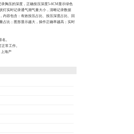
录胸压的深度，正确按压深度5-6CM显示绿色
状灯实时记录通气潮气量大小，清晰记录数据
，内容包含：有效按压占比、按压深度占比、回
量占比；图形显示越大，操作正确率越高；实时
排名。
可正常工作。