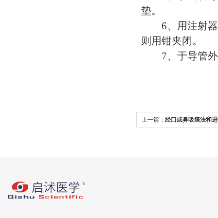
垫。
6、用注射器向
则用钳夹闭。
7、于导管外端
上一篇：
经口或鼻吸痰法和进