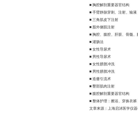
■ 胸腔解剖重要器官结构
■ 手臂静脉穿刺、注射、输液
■ 三角肌皮下注射
■ 股外侧肌注射
■ 胸腔、腹腔、肝脏、骨髓、
■ 灌肠法
■ 女性导尿术
■ 男性导尿术
■ 女性膀胱冲洗
■ 男性膀胱冲洗
■ 造瘘引流术
■ 臀部肌肉注射
■ 腹腔解剖重要器官结构
■ 整体护理：擦浴、穿换衣裤
文章来源：上海启沭医学仪器