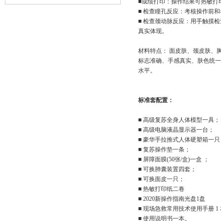
■成绩打印：操作结果可热敏打
■ 检查瞳孔反应：考核操作前
■ 检查颈动脉反应：用手触摸
真实体现。
材料特点： 面皮肤、颈皮肤、
标志准确、手感真实、肤色统一
水平。
标准套配置：
■ 高级复苏全身人体模型一具
■ 高级电脑液晶显示器一台；
■ 豪华手拉推式人体硬塑箱一
■ 复苏操作垫一条；
■ 屏障面膜(50张/盒)一盒 ；
■ 可换肺囊装置四套；
■ 可换面皮一只；
■ 热敏打印纸二卷
■ 2020新操作指南光盘1盘
■ 现场急救常用技术使用手册 1
■ 使用说明书一本。