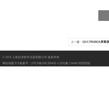
上一篇：
QS/CPR680大
复苏模拟人
© 2018 上海启沭医学仪器有限公司 版权所有
网站地图
ICP备案号：
沪ICP备16013094号-3
访问量:254460
管理登陆