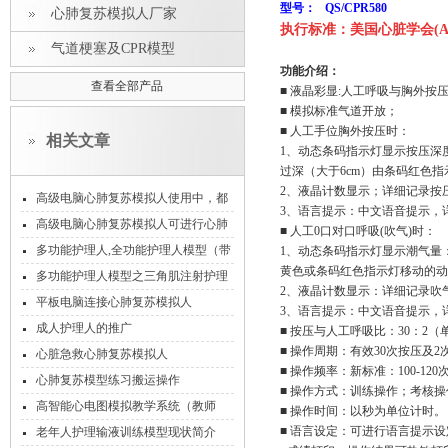
型号： QS/CPR580
心肺复苏模拟人厂家
执行标准：美国心脏学会(AH
气道梗塞及CPR模型
功能介绍：
查看全部产品
■ 液晶彩显:人工呼吸与胸外按
■ 模拟标准气道开放；
■ 人工手位胸外按压时：
相关文章
1、动态条码指示灯显示按压深度
过深（大于6cm）由条码红色
2、液晶计数显示；详细记录按
高级电脑心肺复苏模拟人使用中，都
3、语言提示：中文语音提示，
有可能会出现哪些故障现象
高级电脑心肺复苏模拟人可进行心肺
■ 人工0口对口呼吸(吹气)时：
复苏训练、模式考核和实战考核
多功能护理人,全功能护理人模型（带
1、动态条码指示灯显示潮气量：吹
黄色或条码红色指示灯移动的
血压测量）
多功能护理人模型之三角肌注射护理
2、液晶计数显示：详细记录吹
平板电脑连接心肺复苏模拟人
3、语言提示：中文语音提示，
成人护理人的推广
■ 按压与人工呼吸比：30：2
■ 操作周期：有效30次按压及2
心脏急救心肺复苏模拟人
■ 操作频率：新标准：100-12
心肺复苏模型练习搬运操作
■ 操作方式：训练操作；考核操
高智能心电图模拟教学系统（教师
■ 操作时间：以秒为单位计时
机）
■ 语言设定：可进行语言提示
老年人护理输液训练模型现状简介