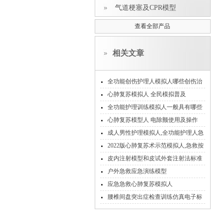
气道梗塞及CPR模型
查看全部产品
相关文章
全功能创伤护理人模拟人哪些创伤治
疗原则你要知道？
心肺复苏模拟人 全民模拟普及
全功能护理训练模拟人一般具有哪些
基础的临床护理技能？
心肺复苏模型人 电除颤使用及操作
成人男性护理模拟人,全功能护理人急
救模型
2022版心肺复苏术示范模拟人,急救按
压模型
皮内注射模型和皮试外套注射法标准
户外急救应急演练模型
应急急救心肺复苏模拟人
腰椎间盘突出症检查训练仿真电子标
准化病人模型