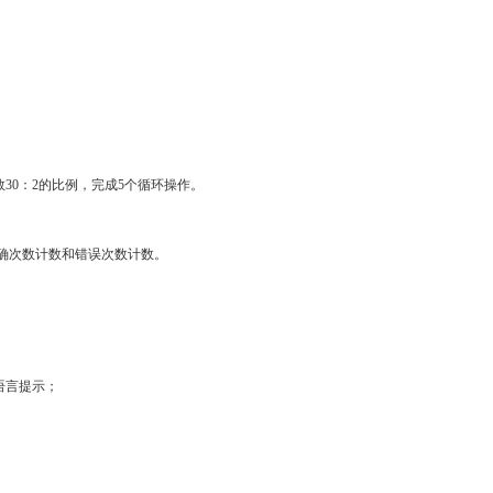
数30：2的比例，完成5个循环操作。
确次数计数和错误次数计数。
语言提示；