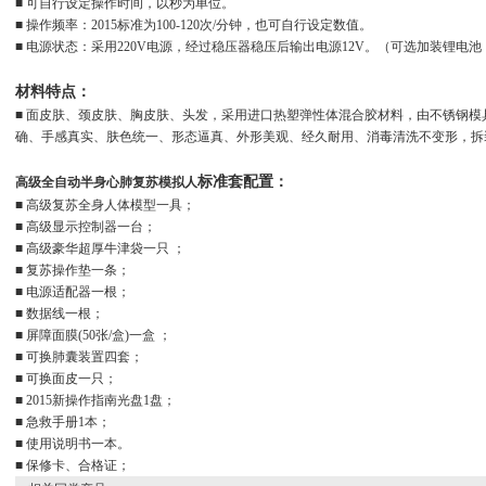
■ 可自行设定操作时间，以秒为单位。
■ 操作频率：2015标准为100-120次/分钟，也可自行设定数值。
■ 电源状态：采用220V电源，经过稳压器稳压后输出电源12V。（可选加装锂
材料特点：
■ 面皮肤、颈皮肤、胸皮肤、头发，采用进口热塑弹性体混合胶材料，由不锈钢
确、手感真实、肤色统一、形态逼真、外形美观、经久耐用、消毒清洗不变形，拆
标准套配置：
高级全自动半身心肺复苏模拟人
■ 高级复苏全身人体模型一具；
■ 高级显示控制器一台；
■ 高级豪华超厚牛津袋一只 ；
■ 复苏操作垫一条；
■ 电源适配器一根；
■ 数据线一根；
■ 屏障面膜(50张/盒)一盒 ；
■ 可换肺囊装置四套；
■ 可换面皮一只；
■ 2015新操作指南光盘1盘；
■ 急救手册1本；
■ 使用说明书一本。
■ 保修卡、合格证；