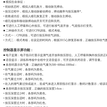
■ 模拟生命体征：
• 初始状态时，模拟人瞳孔散大，颈动脉无搏动。
• 按压过程中，模拟人颈动脉被动搏动，搏动频率与按压频率*。
• 抢救成功后，模拟人瞳孔恢复正常，颈动脉自主搏动。
• 瞳孔缩放和颈动脉搏动由开关可开启和关闭。
■ 可进行人工呼吸和心外按压。可进行标准气道开放，气道指示灯变亮。
■ 二种操作方式：可进行CPR训练、模式考核。
• 方式一：CPR训练，可进行按压和吹气训练。
• 方式二：模式考核，在设定的时间内，根据2015心肺复苏标准，正确按压和吹气
控制器显示屏功能：
■ 电子监测：电子指示灯显示监测气道开放和按压部位。人工呼吸和胸外按压的正
■ 语音提示：训练和考核中全程中文语音提示，可开启和关闭语音，调节音量。
■ 条形码显示吹气量：正确的吹气量为500~600ml-1000ml：
• 吹气量过少时，条形码为黄色。
• 吹气量合适时，条形码为绿色。
• 吹气量过大时，条形码为红色。
• 吹入的潮气量过快或超大，造成气体进入胃部指示灯显示；数码计数显示；错误
■ 条形码显示按压深度，正确的按压深度5-6cm：
• 按压深度过少时，条形码为黄色。
• 按压深度合适时，条形码为绿色。
• 按压深度过大时，条形码为红色。