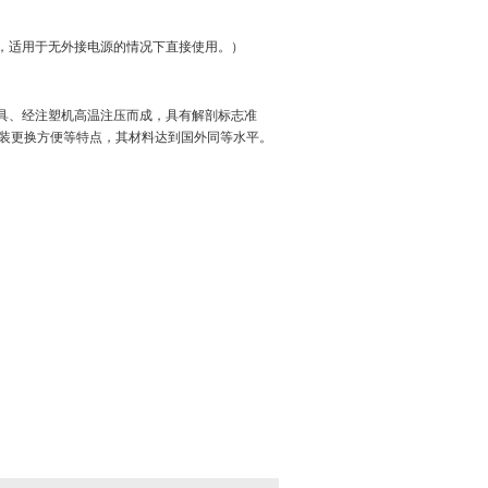
电池，适用于无外接电源的情况下直接使用。）
模具、经注塑机高温注压而成，具有解剖标志准
装更换方便等特点，其材料达到国外同等水平。