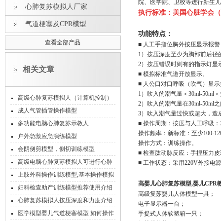
院、医学院、卫校等进行新生儿
心肺复苏模拟人厂家
执行标准：美国心脏学会（AH
气道梗塞及CPR模型
功能特点：
查看全部产品
■ 人工手指位胸外按压显示报警
1）按压深度至少为胸部前后径的1
2）按压错误时则有的指示灯显
相关文章
■ 模拟标准气道开放显示。
■ 人公口对口呼吸（吹气）显
1）吹入的潮气量＜30ml-50m
高级心肺复苏模拟人（计算机控制）
2）吹入的潮气量在30ml-50m
成人气管插管操作模型
3）吹入潮气量过快或超大，造
多功能电脑心肺复苏示教人
■ 操作周期：按压与人工呼吸：3
操作频率：新标准：至少100-12
户外急救应急演练模型
操作方式：训练操作。
会阴侧剪模型，侧切训练模型
■ 检查肱动脉反应：手捏压力
高级电脑心肺复苏模拟人可进行心肺
■ 工作状态：采用220V外接
复苏训练、模式考核和实战考核
上肢外科操作训练模型,基本操作模拟
高婴儿心肺复苏模型,婴儿CPR
人
妇科检查助产训练模型推荐使用介绍
高级复苏婴儿人体模型一具；
心肺复苏模拟人按压深度和力度介绍
电子显示器一台；
医学模型婴儿气道梗塞模型 如何操作
手提式人体软塑箱一只；