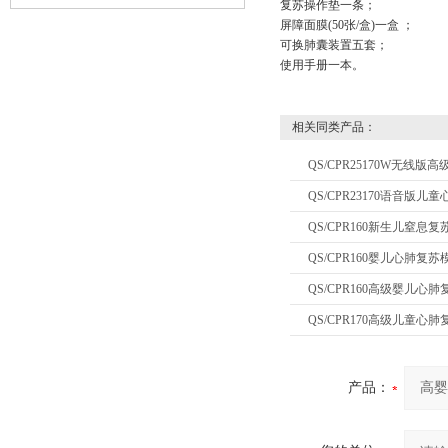
复苏操作垫一条；
培训
屏障面膜(50张/盒)一盒 ；
可换肺囊装置五套；
使用手册一本。
相关同类产品：
QS/CPR25170W无线
QS/CPR23170语音版
QS/CPR160新生儿窒息
QS/CPR160婴儿心肺复苏
QS/CPR160高级婴儿心
QS/CPR170高级儿童心
产品：