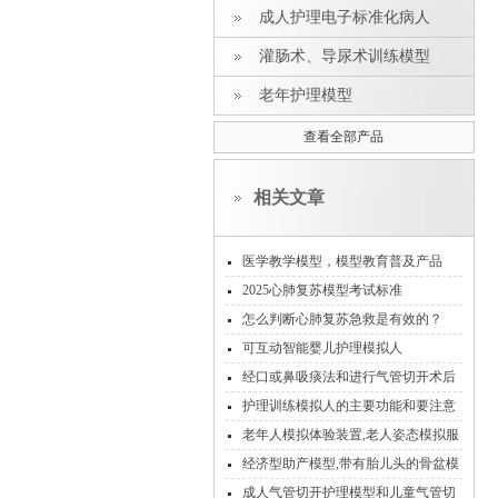
成人护理电子标准化病人
灌肠术、导尿术训练模型
老年护理模型
查看全部产品
相关文章
医学教学模型，模型教育普及产品
2025心肺复苏模型考试标准
怎么判断心肺复苏急救是有效的？
可互动智能婴儿护理模拟人
经口或鼻吸痰法和进行气管切开术后
护理
护理训练模拟人的主要功能和要注意
的维护保养方式
老年人模拟体验装置,老人姿态模拟服
模拟体验装备
经济型助产模型,带有胎儿头的骨盆模
型
成人气管切开护理模型和儿童气管切