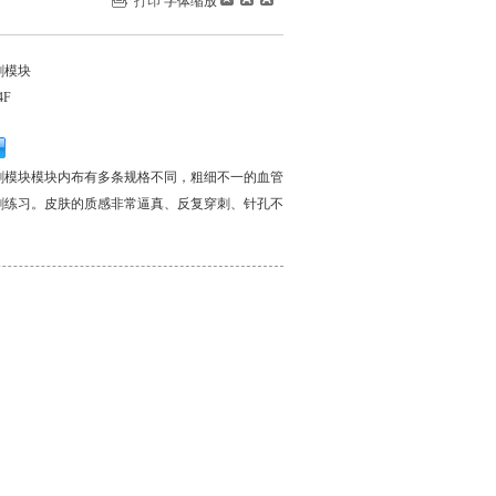
打印
字体缩放
刺模块
4F
刺模块模块内布有多条规格不同，粗细不一的血管
刺练习。皮肤的质感非常逼真、反复穿刺、针孔不