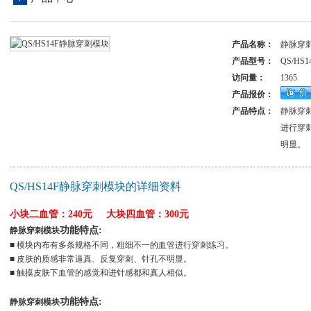
产品名称：
静脉穿
产品型号：
QS/HS1
访问量：
1365
产品报价：
产品特点：
静脉穿
进行穿
明显。
QS/HS14F静脉穿刺模块的详细资料
小块二血管：240元 大块四血管：300元
功能特点:
静脉穿刺模块
■ 模块内布有多条规格不同，粗细不一的血管进行穿刺练习。
■ 皮肤的质感非常逼真、反复穿刺、针孔不明显。
■ 触摸皮肤下血管的感觉和进针感都和真人相似。
功能特点:
静脉穿刺模块