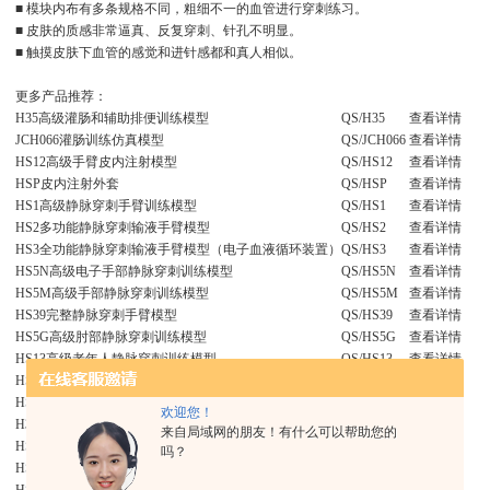
■ 模块内布有多条规格不同，粗细不一的血管进行穿刺练习。
■ 皮肤的质感非常逼真、反复穿刺、针孔不明显。
■ 触摸皮肤下血管的感觉和进针感都和真人相似。
更多产品推荐：
H35高级灌肠和辅助排便训练模型
QS/H35
查看详情
JCH066灌肠训练仿真模型
QS/JCH066
查看详情
HS12高级手臂皮内注射模型
QS/HS12
查看详情
HSP皮内注射外套
QS/HSP
查看详情
HS1高级静脉穿刺手臂训练模型
QS/HS1
查看详情
HS2多功能静脉穿刺输液手臂模型
QS/HS2
查看详情
HS3全功能静脉穿刺输液手臂模型（电子血液循环装置）
QS/HS3
查看详情
HS5N高级电子手部静脉穿刺训练模型
QS/HS5N
查看详情
HS5M高级手部静脉穿刺训练模型
QS/HS5M
查看详情
HS39完整静脉穿刺手臂模型
QS/HS39
查看详情
HS5G高级肘部静脉穿刺训练模型
QS/HS5G
查看详情
HS13高级老年人静脉穿刺训练模型
QS/HS13
查看详情
HS16高级静脉输液腿模型
QS/HS16
查看详情
HS42手部、肘部组合式静脉输液（血）训练手臂
QS/HS42
查看详情
欢迎您！
H3310 静脉输液手成套仿真模型
QS/H3310
查看详情
来自局域网的朋友！有什么可以帮助您的
HS6E高级婴儿头皮静脉穿刺训练模型
QS/HS6E
查看详情
吗？
HS6F高级婴儿头部静脉穿刺训练模型
QS/HS6F
查看详情