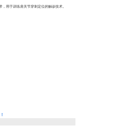
韧带，用于训练肩关节穿刺定位的触诊技术。
！