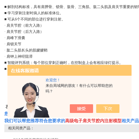
■ 解剖结构标准，具有肩胛骨、锁骨、肱骨、三角肌、肱二头肌及肩关节重要的
■ 学习穿刺注射时病人的标准体位。
■ 可从6个不同的部位进行穿刺注射。
· 肩关节腔（前方入路）
· 肩关节腔（后方入路）
· 肩峰下滑囊
· 肩锁关节
· 肱二头肌长头的肌腱腱鞘
· 肩钾上神经阻滞
■ 智能评判系统：每个部位穿刺正确时，在控制盒上会有相应绿灯提示。
■ 皮肤表面可用肥皂水清洁，皮肤可更换。
欢迎您！
来自局域网的朋友！有什么可以帮助您的
吗？
友情提示：
您只要致电
我们可以帮您推荐符合您要求的
高级电子肩关节腔内注射模型
相关产品
相关同类产品：