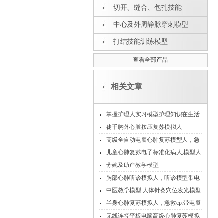
切开、缝合、包扎技能
中心及外周静脉穿刺模型
打结技能训练模型
查看全部产品
相关文章
掌握护理人实习模型护理知识在生活
中的重要性
徒手胸外心脏按压复苏模拟人
高级全自动电脑心肺复苏模型人，急
救心肺复苏模拟人
儿童心肺复苏电子标准化病人,模型人
分娩及助产教学模型
胸部心肺听诊模拟人，听诊模型带电
脑遥控
中医教学模型 人体针灸穴位发光模型
半身心肺复苏模拟人，急救cpr带电脑
打印功能模型
无线连接平板电脑高级心肺复苏模拟