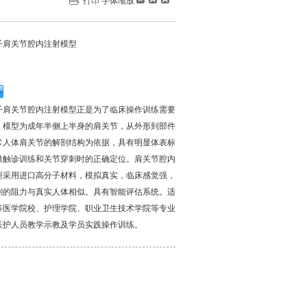
打印
字体缩放
子肩关节腔内注射模型
子肩关节腔内注射模型正是为了临床操作训练需要
。模型为成年半侧上半身的肩关节，从外形到部件
常人体肩关节的解剖结构为依据，具有明显体表标
供触诊训练和关节穿刺时的正确定位。肩关节腔内
型采用进口高分子材料，模拟真实，临床感觉强，
刺的阻力与真实人体相似。具有智能评估系统。适
等医学院校、护理学院、职业卫生技术学院等专业
医护人员教学示教及学员实践操作训练。