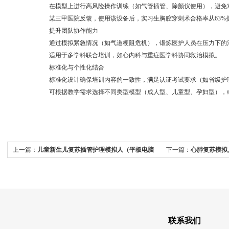
在模型上进行高风险操作训练（如气管插管、除颤仪使用），避免对
某三甲医院反馈，使用该设备后，实习生胸腔穿刺术合格率从63%提升
提升团队协作能力
通过模拟紧急情况（如气道梗阻危机），锻炼医护人员在压力下的沟
适用于多学科联合培训，如心内科与重症医学科协同救治模拟。
标准化与个性化结合
标准化设计确保培训内容的一致性，满足认证考试要求（如省级护理
可根据教学需求选择不同类型模型（成人型、儿童型、孕妇型），或
上一篇：
儿童新生儿复苏插管护理模拟人（平板电脑
下一篇：
心肺复苏模拟
控制）
联系我们