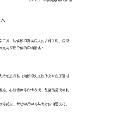
打印
字体缩放
病人
学工具，能够模拟真实病人的多种生理、病理
特点与应用价值的详细阐述：
动态调整（如模拟失血性休克时血压逐渐
、心脏骤停等病情表现，甚至能呈现瞳孔
反应，帮助学员学习与患者的沟通技巧。
。