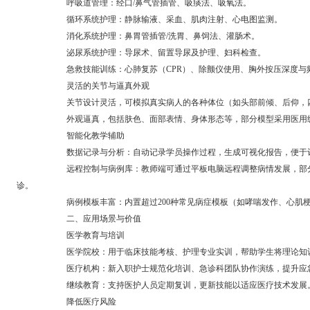
呼吸道管理：经口/鼻气管插管、吸痰法、吸氧法。
循环系统护理：静脉输液、采血、肌肉注射、心电图监测。
消化系统护理：鼻胃管插管/洗胃、鼻饲法、灌肠术。
泌尿系统护理：导尿术、留置导尿及护理、妇科检查。
急救技能训练：心肺复苏（CPR）、除颤仪使用、胸外按压深度与
灵活的关节与逼真外观
关节设计灵活，可模拟真实病人的各种体位（如头部前倾、后仰，四
外观逼真，包括肤色、面部表情、身体形态等，部分模型采用医用级
智能化教学辅助
数据记录与分析：自动记录学员操作过程，生成可视化报告，便于评
远程控制与病例库：教师端可通过平板电脑远程调整病情发展，部分型
诊。
病例模板丰富：内置超过200种常见病症模板（如哮喘发作、心肌梗死
二、应用场景与价值
医学教育与培训
医学院校：用于临床技能考核、护理专业实训，帮助学生将理论知识
医疗机构：新入职护士规范化培训、急诊科团队协作演练，提升应急
继续教育：支持医护人员定期复训，更新技能以适应医疗技术发展
降低医疗风险