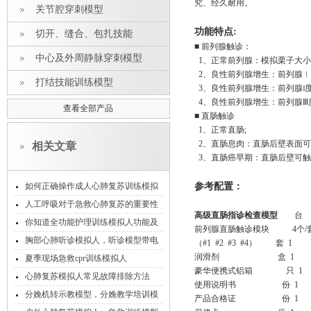
究、经久耐用。
关节腔穿刺模型
功能特点:
切开、缝合、包扎技能
■ 前列腺触诊：
中心及外周静脉穿刺模型
1、正常前列腺：模拟栗子大小，
2、良性前列腺增生：前列腺︱
打结技能训练模型
3、良性前列腺增生：前列腺‖
4、良性前列腺增生：前列腺Ⅲ
查看全部产品
■ 直肠触诊
1、正常直肠;
2、直肠息肉：直肠后壁表面可
相关文章
3、直肠癌早期：直肠后壁可触
如何正确操作成人心肺复苏训练模拟
参考配置：
人
人工呼吸对于急救心肺复苏的重要性
高级直肠指诊检查模型
台 
你知道全功能护理训练模拟人功能及
前列腺直肠触诊模块 4个/
适用范围有哪些吗？
胸部心肺听诊模拟人，听诊模型带电
（#1 #2 #3 #4） 套 1
润滑剂 盒 1
脑遥控
夏季现场急救cpr训练模拟人
豪华便携式铝箱 只 1
心肺复苏模拟人常见故障排除方法
使用说明书 份 1
分娩机转示教模型，分娩教学培训模
产品合格证 份 1