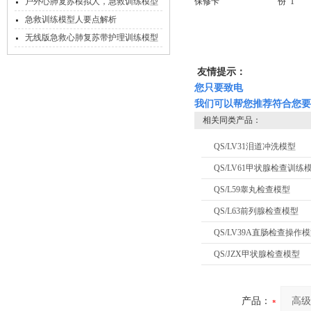
型
户外心肺复苏模拟人，急救训练模型
保修卡 份 1
推荐
急救训练模型人要点解析
无线版急救心肺复苏带护理训练模型
人
友情提示：
您只要致电
我们可以帮您推荐符合您要
相关同类产品：
QS/LV31泪道冲洗模型
QS/LV61甲状腺检查训练
QS/L59睾丸检查模型
QS/L63前列腺检查模型
QS/LV39A直肠检查操作
QS/JZX甲状腺检查模型
产品：