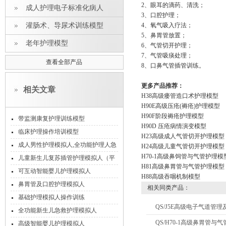
2、眼耳的滴药、清洗；
成人护理电子标准化病人
3、口腔护理；
灌肠术、导尿术训练模型
4、氧气吸入疗法；
5、鼻胃管放置；
老年护理模型
6、气管切开护理；
7、气管吸痰处理；
查看全部产品
8、口鼻气管插管训练。
更多产品推荐：
相关文章
H38高级瘘管造口术护理模型
H90E高级压疮(褥疮)护理模型
H90F阶段褥疮护理模型
带监测康复护理训练模型
H90D 压疮病情演变模型
临床护理操作培训模型
H23高级成人气管切开护理模型
成人男性护理模拟人,全功能护理人急
H24高级儿童气管切开护理模型
H70-1高级鼻饲管与气管护理模
救模型
儿童新生儿复苏插管护理模拟人（平
H81高级鼻胃管与气管护理模型
板电脑控制）
可互动智能婴儿护理模拟人
H88高级吞咽机制模型
鼻胃管及口腔护理模拟人
相关同类产品：
基础护理模拟人操作训练
QS/J5E高级电子气道管
全功能新生儿急救护理模拟人
QS/H70-1高级鼻胃管
高级智能婴儿护理模拟人