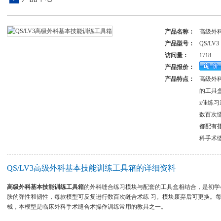
产品名称：
高级外
产品型号：
QS/LV3
访问量：
1718
产品报价：
产品特点：
高级外
的工具
z佳练
数百次
都配有
科手术
QS/LV3高级外科基本技能训练工具箱的详细资料
高级外科基本技能训练工具箱
的外科缝合练习模块与配套的工具盒相结合，是初学
肤的弹性和韧性，每款模型可反复进行数百次缝合术练 习。模块废弃后可更换。
械，本模型是临床外科手术缝合术操作训练常用的教具之一。