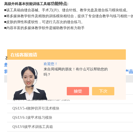
功能特点:
高级外科基本技能训练工具箱
■该工具箱由缝合器械、手术刀(片)、缝合针线、教学光盘及缝合练习模块组成。
■将多媒体教学软件及精致的训练模块相结合，提供了专业缝合教学与练习相统
■皮肤的弹性和柔软性，可进行几百次的缝合练习。
■内容丰富的多媒体教学软件是辅助教学的有力助手
友情提示：
欢迎您！
您只要致电
来自局域网的朋友！有什么可以帮助您的
我们可以帮您推荐符合您要求的
高级外科基本技能训练工具箱
相关产品
吗？
相关同类产品：
QS/LV61表面血管结扎止血操作模型
QS/LV5-1皮脂腺囊肿切除术练习模块
QS/LV5-4脓肿切开引流术模块
QS/LV6-1拔甲术练习模块
QS/LV6拔甲术训练工具箱