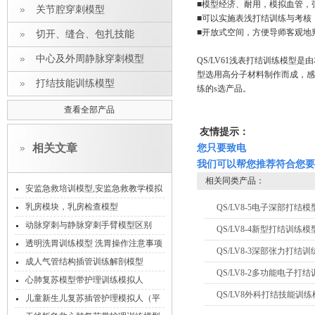
■模型经济、耐用，模拟血管，
关节腔穿刺模型
■可以实施表浅打结训练与考核
■开放式空间，方便导师客观地
切开、缝合、包扎技能
中心及外周静脉穿刺模型
QS/LV61浅表打结训练模
型选用高分子材料制作而成，感
打结技能训练模型
练的s选产品。
查看全部产品
友情提示：
相关文章
您只要致电
我们可以帮您推荐符合您要
相关同类产品：
安监急救培训模型,安监急救教学模拟
人
乳房模块，乳房检查模型
QS/LV8-5电子深部打结模
动脉穿刺与静脉穿刺手臂模型区别
QS/LV8-4新型打结训练模
透明洗胃训练模型 洗胃操作注意事项
QS/LV8-3深部张力打结训
成人气管结构插管训练解剖模型
QS/LV8-2多功能电子打
心肺复苏模型带护理训练模拟人
QS/LV8外科打结技能训练
儿童新生儿复苏插管护理模拟人（平