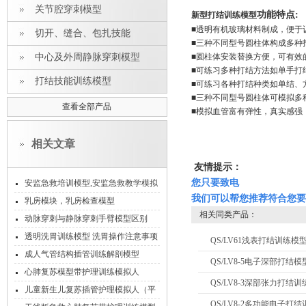
关节腔穿刺模型
功能特点:
新型打结训练模型
■透明有机玻璃材料制成，便于
切开、缝合、包扎技能
■三种不同型号圆柱体构成多种
中心及外周静脉穿刺模型
■圆柱体安装替换方便，可有效
■可练习多种打结方法如单手打
打结技能训练模型
■可练习各种打结种类如单结、
■三种不同型号圆柱体可模拟多
查看全部产品
■模拟血管富有弹性，真实感强
相关文章
友情提示：
您只要致电
安监急救培训模型,安监急救教学模拟
我们可以帮您推荐符合您要
人
乳房模块，乳房检查模型
相关同类产品：
动脉穿刺与静脉穿刺手臂模型区别
透明洗胃训练模型 洗胃操作注意事项
QS/LV61浅表打结训练模
成人气管结构插管训练解剖模型
QS/LV8-5电子深部打结模
心肺复苏模型带护理训练模拟人
QS/LV8-3深部张力打结训
儿童新生儿复苏插管护理模拟人（平
QS/LV8-2多功能电子打