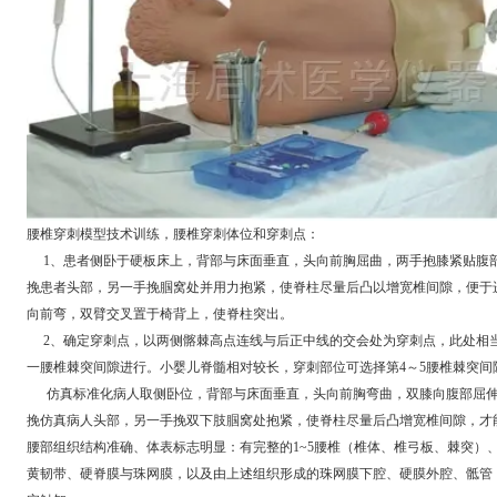
腰椎穿刺模型技术训练，腰椎穿刺体位和穿刺点：
1、患者侧卧于硬板床上，背部与床面垂直，头向前胸屈曲，两手抱膝紧贴腹
挽患者头部，另一手挽腘窝处并用力抱紧，使脊柱尽量后凸以增宽椎间隙，便于
向前弯，双臂交叉置于椅背上，使脊柱突出。
2、确定穿刺点，以两侧髂棘高点连线与后正中线的交会处为穿刺点，此处相当
一腰椎棘突间隙进行。小婴儿脊髓相对较长，穿刺部位可选择第4～5腰椎棘突间
仿真标准化病人取侧卧位，背部与床面垂直，头向前胸弯曲，双膝向腹部屈伸
挽仿真病人头部，另一手挽双下肢腘窝处抱紧，使脊柱尽量后凸增宽椎间隙，才
腰部组织结构准确、体表标志明显：有完整的1~5腰椎（椎体、椎弓板、棘突）
黄韧带、硬脊膜与珠网膜，以及由上述组织形成的珠网膜下腔、硬膜外腔、骶管