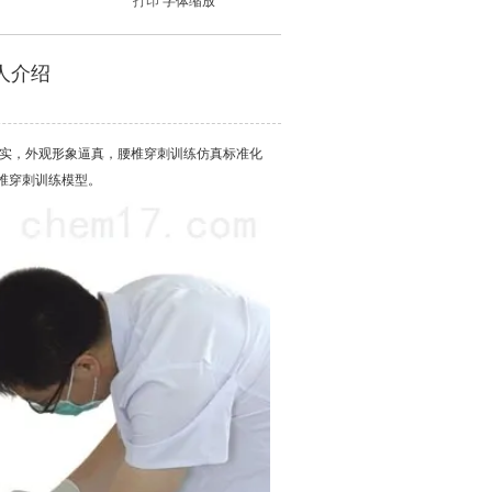
打印
字体缩放
人介绍
实，外观形象逼真，腰椎穿刺训练仿真标准化
椎穿刺训练模型。