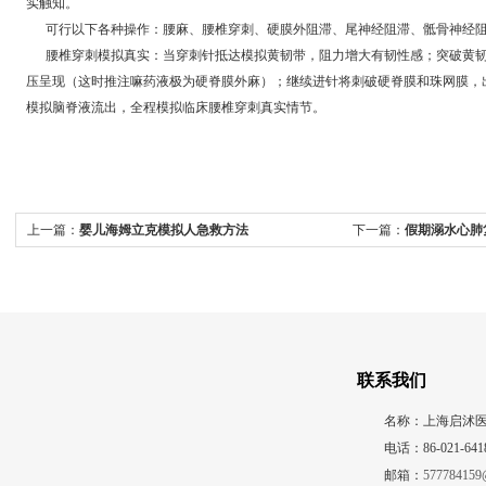
实触知。
可行以下各种操作：腰麻、腰椎穿刺、硬膜外阻滞、尾神经阻滞、骶骨神经阻
腰椎穿刺模拟真实：当穿刺针抵达模拟黄韧带，阻力增大有韧性感；突破黄韧
压呈现（这时推注嘛药液极为硬脊膜外麻）；继续进针将刺破硬脊膜和珠网膜，
模拟脑脊液流出，全程模拟临床腰椎穿刺真实情节。
上一篇：
婴儿海姆立克模拟人急救方法
下一篇：
假期溺水心肺
联系我们
名称：上海启沭
电话：86-021-641
邮箱：
577784159