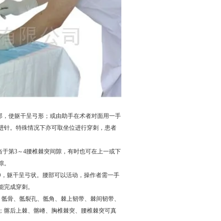
部，使躯干呈弓形；或由助手在术者对面用一手
进针。特殊情况下亦可取坐位进行穿刺，患者
于第3～4腰椎棘突间隙，有时也可在上一或下
隙。
，躯干呈弓状。腰部可以活动，操作者需一手
能完成穿刺。
、骶骨、骶裂孔、骶角、棘上韧带、棘间韧带、
；髂后上棘、髂嵴、胸椎棘突、腰椎棘突可真