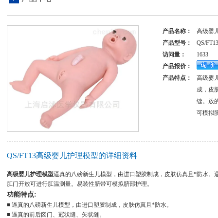
产品名称：
高级婴
产品型号：
QS/FT1
访问量：
1633
产品报价：
产品特点：
高级婴
成，皮
缝。放
可模拟
QS/FT13高级婴儿护理模型的详细资料
高级婴儿护理模型
逼真的八磅新生儿模型，由进口塑胶制成，皮肤仿真且*防水。
肛门开放可进行肛温测量。易装性脐带可模拟脐部护理。
功能特点:
■ 逼真的八磅新生儿模型，由进口塑胶制成，皮肤仿真且*防水。
■ 逼真的前后囟门、冠状缝、矢状缝。