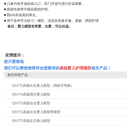
■ 口鼻均有开放的插入口，肛门开放可进行肛温测量。
■ 易装性脐带可模拟脐部护理。
■ 阴n内有逼真的睾丸。
■ 用于各种手法练习：哺乳、洗澡及更换衣服、灌肠、脐部护理
备注：婴儿模型有男婴、女婴，可以任选。
友情提示：
您只要致电
我们可以帮您推荐符合您要求的
高级婴儿护理模型
相关产品！
相关同类产品：
QS/FT5高级出生婴儿模型（四肢可弯曲）
QS/FT4高级满月婴儿模型
QS/FT3高级出生婴儿模型
QS/FT2高级出生婴儿附脐带模型
QS/FT1高级足月胎儿模型