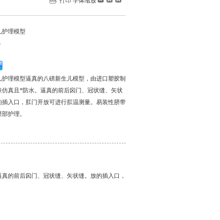
打印
字体缩放
儿护理模型
3
儿护理模型逼真的八磅新生儿模型，由进口塑胶制
肤仿真且*防水。逼真的前后囟门、冠状缝、矢状
的插入口，肛门开放可进行肛温测量。易装性脐带
脐部护理。
逼真的前后囟门、冠状缝、矢状缝。放的插入口，