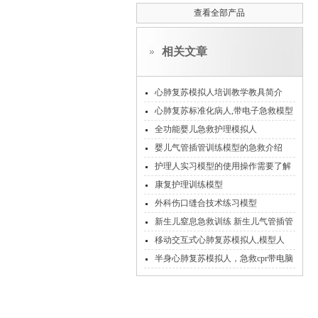
查看全部产品
相关文章
心肺复苏模拟人培训教学教具简介
心肺复苏标准化病人,带电子急救模型
全功能婴儿急救护理模拟人
婴儿气管插管训练模型的急救介绍
护理人实习模型的使用操作需要了解
的知识要点
康复护理训练模型
外科伤口缝合技术练习模型
新生儿窒息急救训练 新生儿气管插管
模型
移动交互式心肺复苏模拟人,模型人
半身心肺复苏模拟人，急救cpr带电脑
打印功能模型