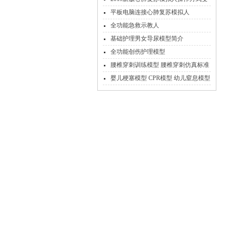
化
平板电脑连接心肺复苏模拟人
全功能急救示教人
基础护理男女导尿模型简介
全功能创伤护理模型
腰椎穿刺训练模型 腰椎穿刺仿真标准
化病人
婴儿梗塞模型 CPR模型 幼儿窒息模型
急救方法