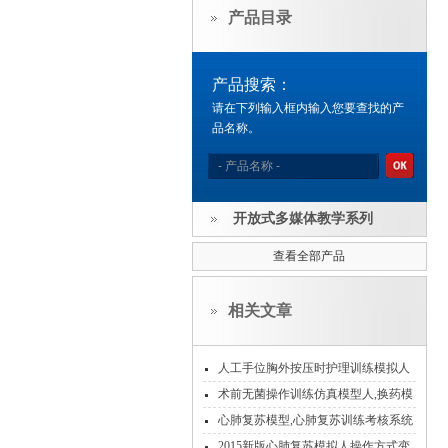
产品目录
产品搜索：
请在下列输入框内输入您要查找的产
品名称。
开放式多媒体教学系列
查看全部产品
相关文章
人工手位胸外按压时护理训练模拟人
时的功能特点
术前无菌操作训练仿真模型人,换药模
型
心肺复苏模型,心肺复苏训练考核系统
2015新版心肺复苏模拟人操作方式变