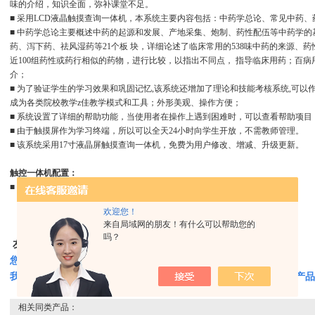
味的介绍，知识全面，弥补课堂不足。
■ 采用LCD液晶触摸查询一体机，本系统主要内容包括：中药学总论、常见中药
■ 中药学总论主要概述中药的起源和发展、产地采集、炮制、药性配伍等中药学
药、泻下药、祛风湿药等21个板 块，详细论述了临床常用的538味中药的来源、
近100组药性或药行相似的药物，进行比较，以指出不同点， 指导临床用药；百病
介；
■ 为了验证学生的学习效果和巩固记忆,该系统还增加了理论和技能考核系统,可以
成为各类院校教学z佳教学模式和工具；外形美观、操作方便；
■ 系统设置了详细的帮助功能，当使用者在操作上遇到困难时，可以查看帮助项目
■ 由于触摸屏作为学习终端，所以可以全天24小时向学生开放，不需教师管理。
■ 该系统采用17寸液晶屏触摸查询一体机，免费为用户修改、增减、升级更新。
触控一体机配置：
■ 酷睿双核处理器、内存1024、硬盘120G
欢迎您！
来自局域网的朋友！有什么可以帮助您的
吗？
友情提示：
您只要致电
我们可以帮您推荐符合您要求的
开放式中药学多媒体教学系统
相关产品
相关同类产品：