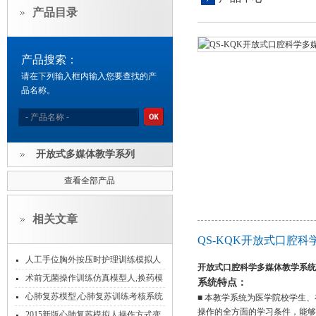
产品目录
产品搜索：
请在下列输入框内输入您要查找的产
品名称。
开放式多媒体教学系列
查看全部产品
相关文章
QS-KQK开放式口腔
人工手位胸外按压时护理训练模拟人
开放式口腔科学多媒体教学系统
时的功能特点
术前无菌操作训练仿真模型人,换药模
系统特点：
型
心肺复苏模型,心肺复苏训练考核系统
■ 本教学系统为医学院校学生
操作的全方面的学习条件，能够
2015新版心肺复苏模拟人操作方式变