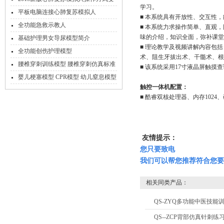
学习。
化
平板电脑连接心肺复苏模拟人
■ 本系统具有开放性、交互性
全功能急救示教人
■ 本系统力求操作简单、直观
味的介绍，知识全面，弥补课堂
基础护理男女导尿模型简介
■ 理论教学及视频讲解内容包
全功能创伤护理模型
术、阻生牙拔出术、干髓术、根
腰椎穿刺训练模型 腰椎穿刺仿真标准
■ 该系统采用17寸液晶屏触摸
化病人
婴儿梗塞模型 CPR模型 幼儿窒息模型
触控一体机配置：
急救方法
■ 酷睿双核处理器、内存1024、
友情提示：
您只要致电
我们可以帮您推荐符合您要
相关同类产品：
QS-ZYQ多功能中医技能
QS--ZCP背部仿真针刺