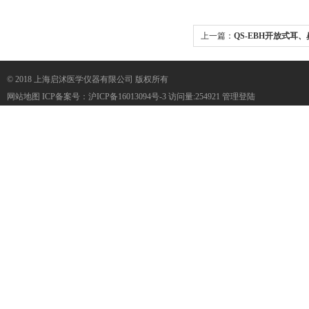
上一篇：
QS-EBH开放式耳
统
© 2018 上海启沭医学仪器有限公司 版权所有
网站地图
ICP备案号：
沪ICP备16013094号-3
访问量:254921
管理登陆