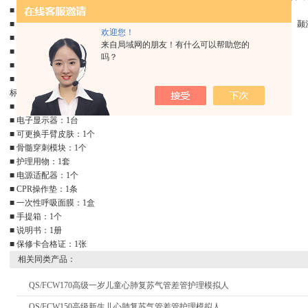
■ 护理功能：更换尿布、穿换衣服、洗浴、口腔护理、冷热疗法、包扎等。
■ 静脉输液与穿刺训练：手臂静脉包括手背浅静脉；头皮静脉包括：额上静脉、
欢迎您！
■ 骨髓穿刺训练：可经胫骨穿刺，有模拟骨髓流出，可注入模拟药物。
来自局域网的朋友！有什么可以帮助您的
■ 腹腔重要器官结构观察。
吗？
■ 瞳孔观察示教。
■ 脐带静脉注射与插管训练。
标准配置：
■ 新生儿心肺复苏模拟人：1台
■ 电子显示器：1台
■ 可更换手臂皮肤：1个
■ 骨髓穿刺模块：1个
■ 护理用物：1套
■ 电源适配器：1个
■ CPR操作垫：1条
■ 一次性呼吸面膜：1盒
■ 手提箱：1个
■ 说明书：1册
■ 保修卡合格证：1张
相关同类产品：
QS/FCW170高级一岁儿童心肺复苏气管差管护理模拟人
QS/FCW150高级新生儿心肺复苏气管差管护理模拟人