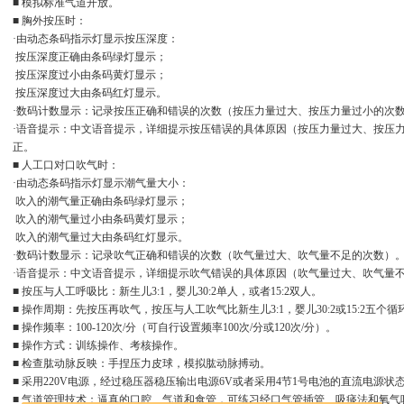
■ 模拟标准气道开放。
■ 胸外按压时：
·由动态条码指示灯显示按压深度：
按压深度正确由条码绿灯显示；
按压深度过小由条码黄灯显示；
按压深度过大由条码红灯显示。
·数码计数显示：记录按压正确和错误的次数（按压力量过大、按压力量过小的次
·语音提示：中文语音提示，详细提示按压错误的具体原因（按压力量过大、按压
正。
■ 人工口对口吹气时：
·由动态条码指示灯显示潮气量大小：
吹入的潮气量正确由条码绿灯显示；
吹入的潮气量过小由条码黄灯显示；
吹入的潮气量过大由条码红灯显示。
·数码计数显示：记录吹气正确和错误的次数（吹气量过大、吹气量不足的次数）
·语音提示：中文语音提示，详细提示吹气错误的具体原因（吹气量过大、吹气量
■ 按压与人工呼吸比：新生儿3:1，婴儿30:2单人，或者15:2双人。
■ 操作周期：先按压再吹气，按压与人工吹气比新生儿3:1，婴儿30:2或15:2五个循
■ 操作频率：100-120次/分（可自行设置频率100次/分或120次/分）。
■ 操作方式：训练操作、考核操作。
■ 检查肱动脉反映：手捏压力皮球，模拟肱动脉搏动。
■ 采用220V电源，经过稳压器稳压输出电源6V或者采用4节1号电池的直流电源
■ 气道管理技术：逼真的口腔、气道和食管，可练习经口气管插管、吸痰法和氧气