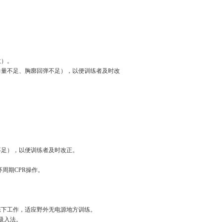
数）。
力量不足、胸廓回弹不足），以便训练者及时改
。
不足），以便训练者及时改正。
环周期CPR操作。
状态下工作，适应野外无电源地方训练。
吸入法。