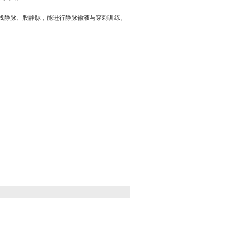
颞浅静脉、股静脉，能进行静脉输液与穿刺训练。