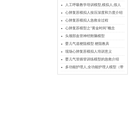
推荐
人工呼吸教学培训模型,模拟人,假人
心肺复苏模拟人按压深度和力度介绍
心肺复苏模拟人急救全过程
心肺复苏模型之“黄金时间”概念
头颈部血管神经附脑模型
婴儿气道梗阻模型 梗阻教具
现场心肺复苏模拟人培训意义
婴儿气管插管训练模型的急救介绍
多功能护理人,全功能护理人模型（带
血压测量）