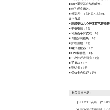
■ 腹腔重要器官结构观察。
■ 瞳孔观察示教。
■ 模型尺寸：53×23×13.5cm。
参考配置：
■
高级婴幼儿心肺复苏气管差管
■ 平板电脑：1台
■ 可更换手臂皮肤：1个
■ 骨髓穿刺模块：1个
■ 护理用物：1套
■ 电源适配器：1个
■ CPR操作垫：1条
■ 一次性呼吸面膜：1盒
■ 手提箱：1个
■ 说明书：1册
■ 保修卡合格证：1张
相关同类产品：
QS/FCW170高级一岁
QS/FCW150高级新生