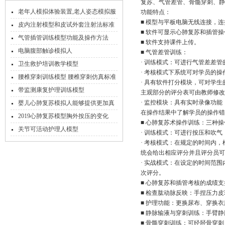
复苏、气管差管、骨髓穿刺、静
老年人模拟体验装置,老人姿态模拟服
功能特点：
■ 模型与平板电脑无线连接，
模拟体验装备
皮内注射模型和皮试外套注射法标准
■ 软件可显示心肺复苏和插管
气管插管训练模型功能及操作方法
■ 软件支持课件上传。
电脑腹部触诊模拟人
■ 气管差管训练：
· 训练模式：可进行气管差差
卫生救护培训教学模型
· 考核模式下系统可对学员的
腰椎穿刺训练模型 腰椎穿刺仿真标准
· 具有软件打分模块，可对学
化病人
带监测康复护理训练模型
主观部分的评分表可由教师修改
· 监控模块：具有实时录像功
婴儿心肺复苏模拟人能够提供更加真
在操作结果中了解学员的操作错
实的情境和心理压力
2019心肺复苏模型胸外按压的变化
■ 心肺复苏术操作训练：三种
关节可活动护理人模型
· 训练模式：可进行按压和吹
· 考核模式：在规定的时间内，
统会给出相应评分并且评分员可
· 实战模式：在设定的时间范
次评分。
■ 心肺复苏和插管考核的成绩
■ 检查肱动脉反映：手捏压力
■ 护理功能：更换尿布、穿换
■ 静脉输液与穿刺训练：手臂
■ 骨髓穿刺训练：可经胫骨穿