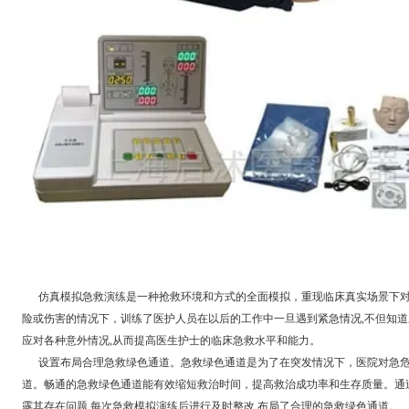
仿真模拟急救演练是一种抢救环境和方式的全面模拟，重现临床真实场景下对
险或伤害的情况下，训练了医护人员在以后的工作中一旦遇到紧急情况,不但知道
应对各种意外情况,从而提高医生护士的临床急救水平和能力。
设置布局合理急救绿色通道。急救绿色通道是为了在突发情况下，医院对急危
道。畅通的急救绿色通道能有效缩短救治时间，提高救治成功率和生存质量。通
露其存在问题,每次急救模拟演练后进行及时整改,布局了合理的急救绿色通道。