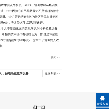
民中普及率极低不到1%，培训教材与培训模
不强，往往因担心自己施救能力不足引起施救意
"。因此，迫切需要规范有效的社区居民心肺复苏
能较差，培训后这种状况明显改善。
训,不断强化医护急救意识,对各科抢救设备
立、单独的技术操作有机结合为一体,使急救的医
了医护的急救经验和信心，也增加了危重病人收
率。
关闭>>
人，触电急救教学设备
返回列表>>
在线客服
扫一扫