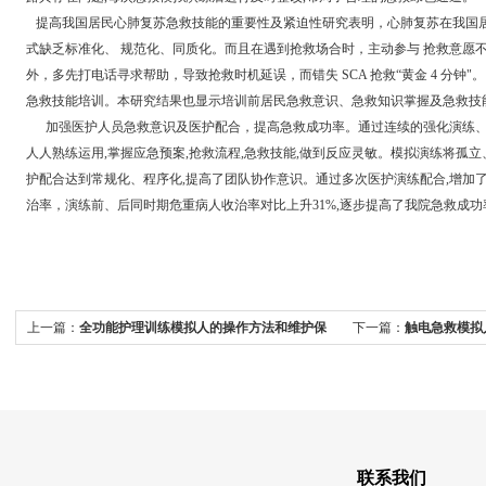
提高我国居民心肺复苏急救技能的重要性及紧迫性研究表明，心肺复苏在我国居
式缺乏标准化、 规范化、同质化。而且在遇到抢救场合时，主动参与 抢救意愿
外，多先打电话寻求帮助，导致抢救时机延误，而错失 SCA 抢救“黄金 4 分钟
急救技能培训。本研究结果也显示培训前居民急救意识、急救知识掌握及急救技
加强医护人员急救意识及医护配合，提高急救成功率。通过连续的强化演练、培
人人熟练运用,掌握应急预案,抢救流程,急救技能,做到反应灵敏。模拟演练将孤
护配合达到常规化、程序化,提高了团队协作意识。通过多次医护演练配合,增加
治率，演练前、后同时期危重病人收治率对比上升31%,逐步提高了我院急救成功
上一篇：
全功能护理训练模拟人的操作方法和维护保
下一篇：
触电急救模拟
养方式
联系我们