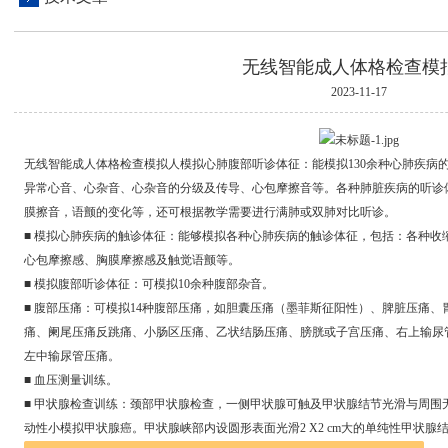
无线智能成人体格检查模
2023-11-17
无线智能成人体格检查模拟人模拟心肺腹部听诊体征：能模拟130余种心肺疾病
异常心音、心杂音、心杂音的分级及传导、心包摩擦音等。各种肺脏疾病的听诊
膜擦音，语颤的变化等，还可根据教学需要进行满肺或双肺对比听诊。
■ 模拟心肺疾病的触诊体征：能够模拟各种心肺疾病的触诊体征，包括：各种收
心包摩擦感、胸膜摩擦感及触觉语颤等。
■ 模拟腹部听诊体征：可模拟10余种腹部杂音。
■ 腹部压痛：可模拟14种腹部压痛，如胆囊压痛（墨菲斯征阳性）、脾脏压痛
痛、阑尾压痛反跳痛、小肠区压痛、乙状结肠压痛、膀胱或子宫压痛、右上输尿
左中输尿管压痛。
■ 血压测量训练。
■ 甲状腺检查训练：颈部甲状腺检查，一侧甲状腺可触及甲状腺结节光滑与周围
动性小模拟甲状腺癌。甲状腺峡部内设圆形表面光滑2 X2 cm大的单纯性甲状腺结节