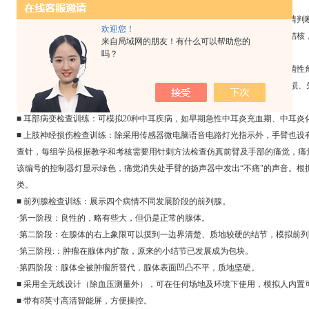
感。
■ 淋巴结检查训练：模拟淋巴结分为三类典型病症淋巴结，操作者可进行病情判
欢迎您！
电脑控制器会发出“疼"的语音提示，同时红色指示灯亮起。第二类为淋巴结结核
来自局域网的朋友！有什么可以帮助您的
软，第三类为淋巴结恶性肿瘤，触诊时质地较硬或有与周围组织黏连。
吗？
■ 眼部病变检查训练：眼部可眨眼，对方反射，可模拟58种眼部疾病，如细菌
结膜下出血、急性前葡萄膜炎、角膜白斑、棘阿米巴角膜炎、典型性虹膜缺损、
铁锈症等。
■ 耳部病变检查训练：可模拟20种中耳疾病，如早期急性中耳炎充血期、中耳
■ 上肢神经损伤检查训练：除采用传感器微电脑语音电路灯光指示外，手臂也设
查针，每组学员根据教学和考核需要用针刺方法检查仿真前臂及手部的痛觉，痛觉
该编号的控制器灯显示绿色，痛觉消失处手臂的扬声器中发出“不痛"的声音。根
类。
■ 前列腺检查训练：展示四个病情不同发展阶段的前列腺。
·第一阶段：良性的，略有些大，但仍是正常的腺体。
·第二阶段：在腺体的右上象限可以摸到一边界清楚、质地较硬的结节，模拟前
·第三阶段:：肿瘤在腺体内扩散，原来的小结节已发展成为包块。
·第四阶段：腺体全被肿瘤所替代，腺体表面凹凸不平，质地坚硬。
■ 采用全无线设计（除血压测量外），可在任何场地及环境下使用，模拟人内置
■ 带有8英寸高清智能屏，方便操控。