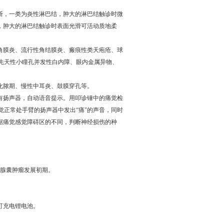
断，一类为炎性淋巴结，肿大的淋巴结触诊时微
，肿大的淋巴结触诊时表面光滑可活动质地柔
性角膜炎、流行性角结膜炎、瘢痕性类天疱疮、球
先天性小瞳孔并发性白内障、眼内金属异物、
炎化脓期、慢性中耳炎、鼓膜穿孔等。
有扬声器，自动语音提示。用叩诊锤中的痛觉检
正常处手臂的扬声器中发出“痛"的声音，同时
据痛觉感觉障碍区的不同，判断神经损伤的种
列腺囊肿瘤发展初期。
可充电锂电池。