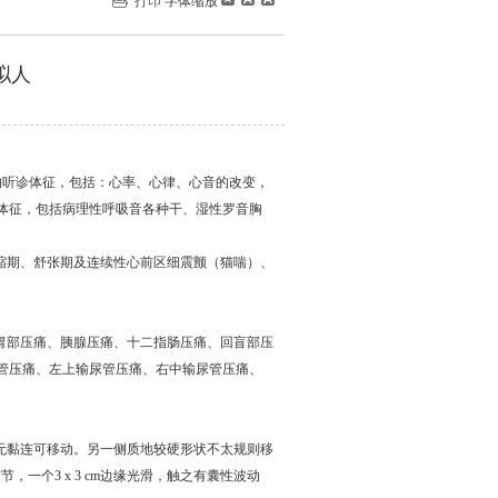
打印
字体缩放
拟人
的听诊体征，包括：心率、心律、心音的改变，
体征，包括病理性呼吸音各种干、湿性罗音胸
缩期、舒张期及连续性心前区细震颤（猫喘）、
、胃部压痛、胰腺压痛、十二指肠压痛、回盲部压
管压痛、左上输尿管压痛、右中输尿管压痛、
无黏连可移动。另一侧质地较硬形状不太规则移
，一个3 x 3 cm边缘光滑，触之有囊性波动