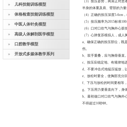
（3）按压姿势，两肩正对患
儿科技能训练模型
半身的体重及肩、臂部的力量
体格检查技能训练模型
（4）正确的按压深度5-6c
（5）按压频率为2015标准100-
中医人体针灸模型
（6）口对口吹气与胸外心脏按
高级人体解剖医学模型
（7）心肺复苏模拟人，成人
a、确保正确的按压部位，既
口腔教学模型
伤。
开放式多媒体教学系列
b、双手重叠，应与胸骨垂直
c、按压应稳定地、有规律地
d、不要冲击式地猛压猛放，
e、放松时要全，使胸部充分
f、下压与放松的时间要相等
g、下压用力要垂直向下，身
h、最初做口对口吹气与胸外
不得超过10秒钟。