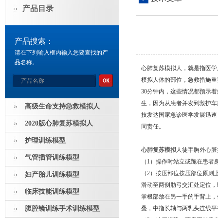
产品目录
产品搜索：
请在下列输入框内输入您要查找的产
品名称。
心肺复苏模拟人，就是指医学
模拟人体的部位，急救措施重
30分钟内，这些情况都预示
生，因为从患者并发到救护车
高级生命支持急救模拟人
技发达国家急诊医学发展迅速
2020版心肺复苏模拟人
同责任。
护理训练模型
心肺复苏模拟
人徒手胸外心脏
气管插管训练模型
（1）操作时站立或跪在患者
（2）按压部位按压部位原则
妇产胎儿训练模型
滑动至两侧肋弓交汇处定位，
临床技能训练模型
掌根部放在另一手的手背上，
腹腔镜训练手术训练模型
叠，中指长轴与两乳头连线平