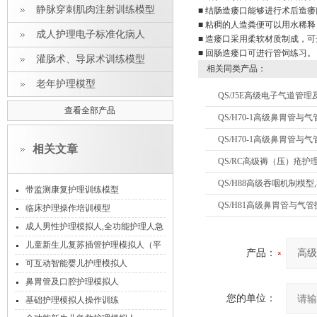
静脉穿刺肌肉注射训练模型
■ 结肠造瘘口能够进行术后造
■ 粘稠的人造粪便可以用水稀
成人护理电子标准化病人
■ 造瘘口采用柔软材质制成，
■ 回肠造瘘口可进行管饲练习。
灌肠术、导尿术训练模型
相关同类产品：
老年护理模型
QS/J5E高级电子气道管
查看全部产品
QS/H70-1高级鼻胃管
QS/H70-1高级鼻胃管与
相关文章
QS/RC高级褥（压）疮护
QS/H88高级吞咽机制模
带监测康复护理训练模型
QS/H81高级鼻胃管与气
临床护理操作培训模型
成人男性护理模拟人,全功能护理人急
救模型
儿童新生儿复苏插管护理模拟人（平
产品：
板电脑控制）
可互动智能婴儿护理模拟人
鼻胃管及口腔护理模拟人
您的单位：
基础护理模拟人操作训练