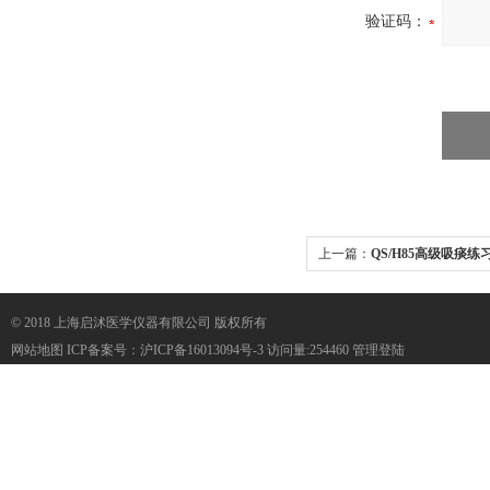
验证码：
上一篇：
QS/H85高级吸痰练
© 2018 上海启沭医学仪器有限公司 版权所有
网站地图
ICP备案号：
沪ICP备16013094号-3
访问量:254460
管理登陆