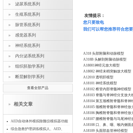
泌尿系统系列
生殖系统系列
友情提示：
您只要致电
脉管系统系列
我们可以帮您推荐符合您要
感觉器系列
神经系统系列
A318 头部附脑和动脉模型
内分泌系统系列
A318B 头解剖附脑动脉模型
A18001神经元放大模型
组织胚胎学系列
A18002 神经末梢突触放大模型
断层解剖学系列
A12010 透明肝模型
A18101 神经系统模型
查看全部产品
A18102 椎管内部脊髓神经模型
A18103 脊髓与脊神经分支放大
A18104 第五颈椎附脊髓和脊
相关文章
A18105 颈椎附脊髓和脊神经
A18106 胸椎附脊髓和脊神经
A18107 腰椎附脊髓与马尾神
AED自动体外模拟除颤仪模拟器功能
A18108 口、鼻、咽、喉内侧
和使用
综合急救护理训练模拟人、AED、
A18109 头面部血管神经模型