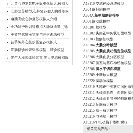
CPR、护理、创伤
儿童心肺复苏电子标准化病人,模拟人
A18110 交感神经系统模型
A304 脑解剖模型
心肺复苏模型,心肺复苏假人的维修保
A304A
新型脑解剖模型
养和注意事项
电脑高级心肺复苏模拟人介绍
A308 脑动脉模型
全功能护理训练模拟人静脉通道（选
A18201 脑模型
A18202 头部正中矢状切面模型
配组件）
手臂静脉输液穿刺与注射训练模型
A18203 脑解剖模型
徒手胸外心脏按压复苏模拟人
A18204
大脑分叶模型
直肠指诊检查训练模型，肛诊模型
A18205
大脑皮质功能定位模型
A18206 大脑皮质分区模型
老年人模拟体验装置,老人姿态模拟服
A18207 脑室与基底神经核模型
模拟体验装备
A18208
脑水平切面模型
A18209 小脑放大模型
A18220 脑动脉模型
A18210 头部正中矢状切面附
A18211 头颈部肌肉、血管附脑
A18212 头颈部血管神经附脑模
A18213 丘脑放大模型
A18215 脑干放大模型
A18216 电动脑干模型
A18216/1 电动脑干模型(I型)
相关同类产品：