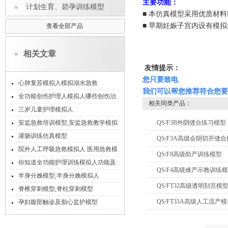
主要功能：
计划生育、碧孕训练模型
■ 本仿真模型采用优质材
■ 早期妊娠子宫内设有模
查看全部产品
相关文章
友情提示：
您只要致电
心肺复苏模拟人模拟溺水急救
我们可以帮您推荐符合您要
全功能创伤护理人模拟人哪些创伤治
相关同类产品：
疗原则你要知道？
三岁儿童护理模拟人
安监急救培训模型,安监急救教学模拟
QS/F3B外阴缝合练习模型
人
灌肠训练仿真模型
QS/F3A高级会阴切开缝
院外人工呼吸急救模拟人 医用急救模
QS/F8高级助产训练模型
型
你知道全功能护理训练模拟人功能及
QS/F4高级难产示教训练
适用范围有哪些吗？
半身分娩模型,半身分娩模拟人
QS/FT32高级透明刮宫模
脊椎穿刺模型,脊柱穿刺模型
QS/FT33A高级人工流产
孕妇腹部触诊及胎心监护模型